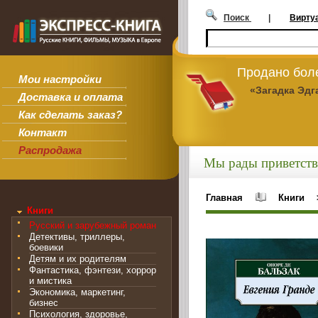
Поиск
|
Вирту
Продано боле
Мои настройки
«Загадка Эдг
Доставка и оплата
Как сделать заказ?
Контакт
Распродажа
Мы рады приветств
Главная
Книги
Книги
Русский и зарубежный роман
Детективы, триллеры,
боевики
Детям и их родителям
Фантастика, фэнтези, хоррор
и мистика
Экономика, маркетинг,
бизнес
Психология, здоровье,