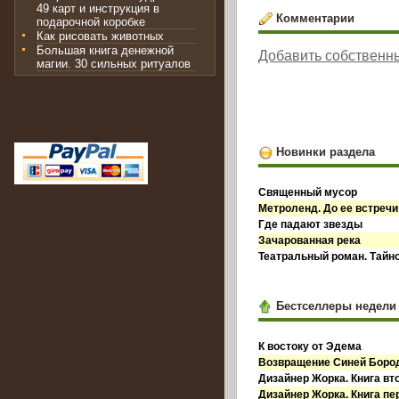
49 карт и инструкция в
Комментарии
подарочной коробке
Как рисовать животных
Большая книга денежной
Добавить собственн
магии. 30 сильных ритуалов
Новинки раздела
Священный мусор
Метроленд. До ее встречи
Где падают звезды
Зачарованная река
Театральный роман. Тайн
Бестселлеры недели
К востоку от Эдема
Возвращение Синей Бор
Дизайнер Жорка. Книга вт
Дизайнер Жорка. Книга пе