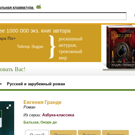
альная клавиатура
е 1000 000 экз. книг автора
роскошный
ара По»
антураж,
Тейлор Эндрю
тревожный
мир
овать Вас!
>
Русский и зарубежный роман
Евгения Гранде
Роман
Из серии:
Азбука-классика
Бальзак, Оноре де
О чем?
Персоны
Детали
Доставка