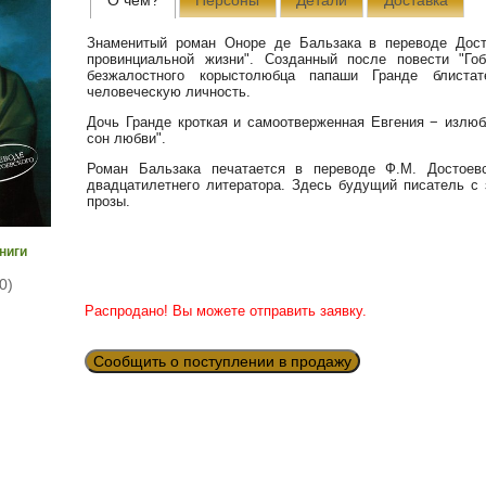
Знаменитый роман Оноре де Бальзака в переводе Досто
провинциальной жизни". Созданный после повести "Го
безжалостного корыстолюбца папаши Гранде блистат
человеческую личность.
Дочь Гранде кроткая и самоотверженная Евгения − излюб
сон любви".
Роман Бальзака печатается в переводе Ф.М. Достоевс
двадцатилетнего литератора. Здесь будущий писатель с
прозы.
книги
0)
Распродано! Вы можете отправить заявку.
Сообщить о поступлении в продажу