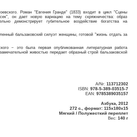
евского. Роман "Евгения Гранде" (1833) входит в цикл "Сцены
бсек", он дает новую вариацию на тему скряжничества: образ
ельно демонстрирует губительное воздействие богатства на
ленный бальзаковский силуэт женщины, готовой "жизнь отдать за
кого − это была первая опубликованная литературная работа
 замечательной живостью передает образный строй бальзаковской
A/Nr:
113712302
ISBN:
978-5-389-03515-7
EAN:
9785389035157
Азбука, 2012
272 с., формат: 115x180x15
Мягкий / Полужесткий переплет
Вес:
140 г