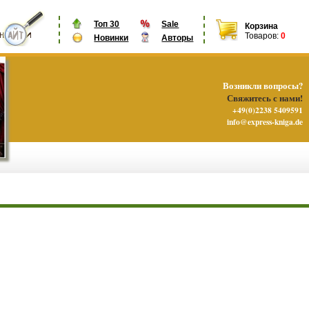
Топ 30
Sale
Корзина
Товаров:
0
Новинки
Авторы
Возникли вопросы?
Свяжитесь с нами!
+49(0)2238 5409591
info@express-kniga.de