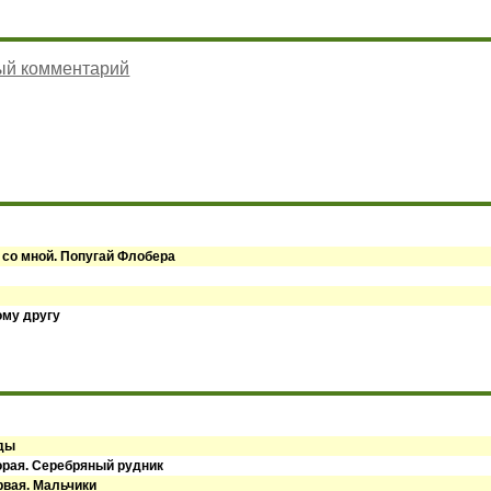
ый комментарий
 со мной. Попугай Флобера
ому другу
оды
орая. Серебряный рудник
рвая. Мальчики