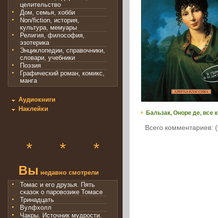
целительство
Дом, семья, хобби
Non/fiction, история,
культура, мемуары
Религия, философия,
эзотерика
Энциклопедии, справочники,
словари, учебники
Поэзия
Графический роман, комикс,
манга
Аудиокниги
Наклейки
Бальзак, Оноре де, все 
Всего комментариев: (
*
*
*
Вы
недавно смотрели
Томас и его друзья. Пять
сказок о паровозике Томасе
Тринадцать
Вулфхолл
Чакры. Источник мудрости.