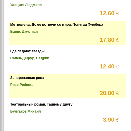
Улицкая Людмила
12.60
€
Метроленд. До ее встречи со мной. Попугай Флобера
Барнс Джулиан
17.80
€
Где падают звезды
Сапен-Дефур, Седрик
12.40
€
Зачарованная река
Росс Ребекка
20.80
€
Театральный роман. Тайному другу
Булгаков Михаил
3.90
€