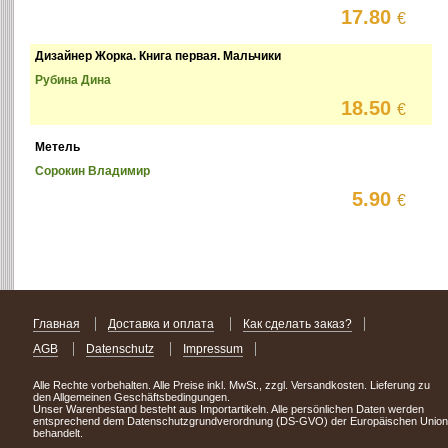
17.80
€
Дизайнер Жорка. Книга первая. Мальчики
Рубина Дина
18.50
€
Метель
Сорокин Владимир
5.90
€
Главная
Доставка и оплата
Как сделать заказ?
AGB
Datenschutz
Impressum
Alle Rechte vorbehalten. Alle Preise inkl. MwSt., zzgl. Versandkosten. Lieferung zu
den Allgemeinen Geschäftsbedingungen.
Unser Warenbestand besteht aus Importartikeln. Alle persönlichen Daten werden
entsprechend dem Datenschutzgrundverordnung (DS-GVO) der Europäischen Union
behandelt.