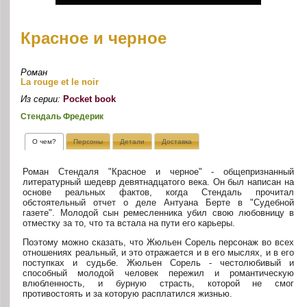
Красное и черное
Роман
La rouge et le noir
Из серии:
Pocket book
Стендаль Фредерик
О чем?
Персоны
Детали
Доставка
Роман Стендаля "Красное и черное" - общепризнанный
литературный шедевр девятнадцатого века. Он был написан на
основе реальных фактов, когда Стендаль прочитал
обстоятельный отчет о деле Антуана Берте в "Судебной
газете". Молодой сын ремесленника убил свою любовницу в
отместку за то, что та встала на пути его карьеры.
Поэтому можно сказать, что Жюльен Сорель персонаж во всех
отношениях реальный, и это отражается и в его мыслях, и в его
поступках и судьбе. Жюльен Сорель - честолюбивый и
способный молодой человек пережил и романтическую
влюбленность, и бурную страсть, которой не смог
противостоять и за которую расплатился жизнью.