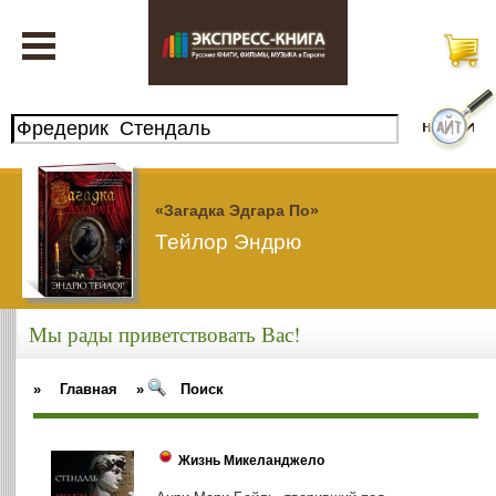
«Загадка Эдгара По»
Тейлор Эндрю
Мы рады приветствовать Вас!
»
Главная
»
Поиск
Жизнь Микеланджело