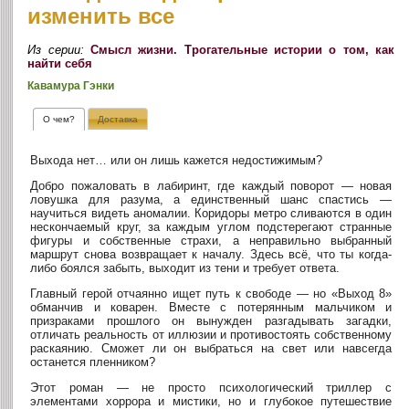
изменить все
Из серии:
Смысл жизни. Трогательные истории о том, как
найти себя
Кавамура Гэнки
О чем?
Доставка
Выхода нет… или он лишь кажется недостижимым?
Добро пожаловать в лабиринт, где каждый поворот — новая
ловушка для разума, а единственный шанс спастись —
научиться видеть аномалии. Коридоры метро сливаются в один
нескончаемый круг, за каждым углом подстерегают странные
фигуры и собственные страхи, а неправильно выбранный
маршрут снова возвращает к началу. Здесь всё, что ты когда-
либо боялся забыть, выходит из тени и требует ответа.
Главный герой отчаянно ищет путь к свободе — но «Выход 8»
обманчив и коварен. Вместе с потерянным мальчиком и
призраками прошлого он вынужден разгадывать загадки,
отличать реальность от иллюзии и противостоять собственному
раскаянию. Сможет ли он выбраться на свет или навсегда
останется пленником?
Этот роман — не просто психологический триллер с
элементами хоррора и мистики, но и глубокое путешествие