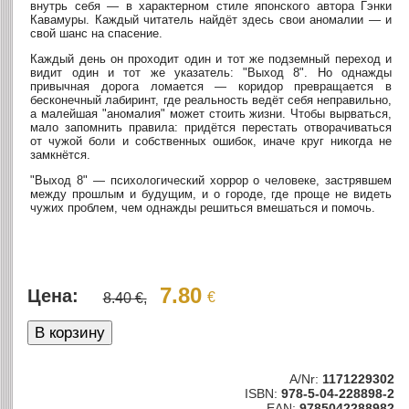
внутрь себя — в характерном стиле японского автора Гэнки
Кавамуры. Каждый читатель найдёт здесь свои аномалии — и
свой шанс на спасение.
Каждый день он проходит один и тот же подземный переход и
видит один и тот же указатель: "Выход 8". Но однажды
привычная дорога ломается — коридор превращается в
бесконечный лабиринт, где реальность ведёт себя неправильно,
а малейшая "аномалия" может стоить жизни. Чтобы вырваться,
мало запомнить правила: придётся перестать отворачиваться
от чужой боли и собственных ошибок, иначе круг никогда не
замкнётся.
"Выход 8" — психологический хоррор о человеке, застрявшем
между прошлым и будущим, и о городе, где проще не видеть
чужих проблем, чем однажды решиться вмешаться и помочь.
7.80
Цена:
€
8.40 €,
A/Nr:
1171229302
ISBN:
978-5-04-228898-2
EAN:
9785042288982