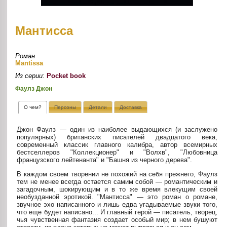
Мантисса
Роман
Mantissa
Из серии:
Pocket book
Фаулз Джон
О чем?
Персоны
Детали
Доставка
Джон Фаулз — один из наиболее выдающихся (и заслужено
популярных) британских писателей двадцатого века,
современный классик главного калибра, автор всемирных
бестселлеров "Коллекционер" и "Волхв", "Любовница
французского лейтенанта" и "Башня из черного дерева".
В каждом своем творении не похожий на себя прежнего, Фаулз
тем не менее всегда остается самим собой — романтическим и
загадочным, шокирующим и в то же время влекущим своей
необузданной эротикой. "Мантисса" — это роман о романе,
звучное эхо написанного и лишь едва угадываемые звуки того,
что еще будет написано... И главный герой — писатель, творец,
чья чувственная фантазия создает особый мир; в нем бушуют