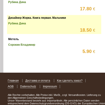
Рубина Дина
17.80
€
Дизайнер Жорка. Книга первая. Мальчики
Рубина Дина
18.50
€
Метель
Сорокин Владимир
5.90
€
Главная
Доставка и оплата
Как сделать заказ?
AGB
Datenschutz
Impressum
Alle Rechte vorbehalten. Alle Preise inkl. MwSt., zzgl. Versandkosten. Lieferung zu
den Allgemeinen Geschäftsbedingungen.
Unser Warenbestand besteht aus Importartikeln. Alle persönlichen Daten werden
entsprechend dem Datenschutzgrundverordnung (DS-GVO) der Europäischen Union