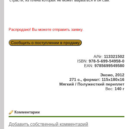
страсти, из плена которых не может вырваться и он сам.
Распродано! Вы можете отправить заявку.
Сообщить о поступлении в продажу
A/Nr:
113321502
ISBN:
978-5-699-54958-0
EAN:
9785699549580
Эксмо, 2012
271 с., формат: 115x180x16
Мягкий / Полужесткий переплет
Вес:
140 г
Комментарии
Добавить собственный комментарий