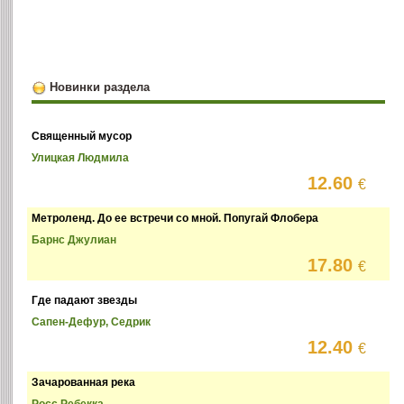
Новинки раздела
Священный мусор
Улицкая Людмила
12.60
€
Метроленд. До ее встречи со мной. Попугай Флобера
Барнс Джулиан
17.80
€
Где падают звезды
Сапен-Дефур, Седрик
12.40
€
Зачарованная река
Росс Ребекка