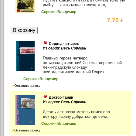
Пустить красного петуха и поймать золотую
рыбку — лишь малая толика того,...
Сорокин Владимир
7.70
€
Сердца четырех
Из серии: Весь Сорокин
Главных героев четверо:
четырнадцатилетний Сережа, переживший
ленинградскую блокаду
шестидесятишестилетний Генрих...
Сорокин Владимир
Оставить заявку
Доктор Гарин
Из серии: Весь Сорокин
Десять лет назад метель помешала
доктору Гарину добраться до села...
Сорокин Владимир
Оставить заявку