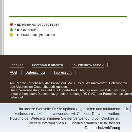
- временно отсутствует
- в наличии
- новые поступления
Главная
Доставка и оплата
Как сделать заказ?
AGB
Datenschutz
Impressum
Alle Rechte vorbehalten. Alle Preise inkl. MwSt., zzgl. Versandkosten. Lieferung zu
den Allgemeinen Geschäftsbedingungen.
Unser Warenbestand besteht aus Importartikeln. Alle persönlichen Daten werden
entsprechend dem Datenschutzgrundverordnung (DS-GVO) der Europäischen Union
behandelt.
Сделав заказ сегодня, уже через день или два Вы можете стать обладателем
✖
НОВИНКИ из Германии
! Удачного поиска!
Um unsere Webseite für Sie optimal zu gestalten und fortlaufend
verbessern zu können, verwenden wir Cookies. Durch die weitere
Copyright 2003 - 2023 © Express-Kniga
Nutzung der Webseite stimmen Sie der Verwendung von Cookies zu.
Разработка:
V.A.Vorobiev
Weitere Informationen zu Cookies erhalten Sie in unserer
Datenschutzerklärung