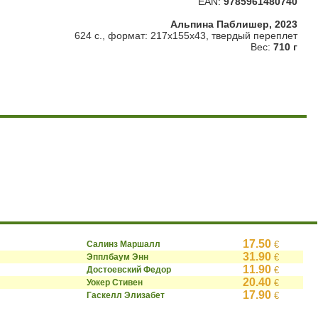
EAN:
9785961480740
Альпина Паблишер, 2023
624 с., формат: 217x155x43, твердый переплет
Вес:
710 г
17.50
Салинз Маршалл
€
31.90
Эпплбаум Энн
€
11.90
Достоевский Федор
€
20.40
Уокер Стивен
€
17.90
Гаскелл Элизабет
€