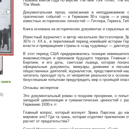
Названа книгой года по версии The New York Times, The 
The Week.
Документальная проза, написанная в неподражаемом с
трагических событий — в Германии 30-х годов — и увид
известных исторических личностей — Гитлера, Геринга, Ге
Книга основана на исторических документах и серьезных и
Известный журналист и автор нескольких бестселлеров Э
30?х гг. XX в., в переломный период новейшей истории Ге
власти и превращения страны в «сад чудовищ» — диктатуру
В этот период США придерживались позиции невмешатель
инакомыслящих и признаков будущего террора. Главные 
Берлине, и его дочь, светская львица, которая пон
официальные документы, мемуары, дневники и письма
общественных деятелей, журналистов, представителей нац
читатель проходит путь от неприятия реальности к осозна
безуспешным попыткам предупредить мир о грозящей опас
 книги
Отзывы экспертов
0)
Это документальный роман о позднем прозрении, о попыт
западной цивилизации и гуманистических ценностей с р
Германию 1930-х гг.
Главный вопрос, который волнует Эрика Ларсона: до ка
мировое зло? Где та грань, которая отделяет прагматизм 
расчет от предательства?