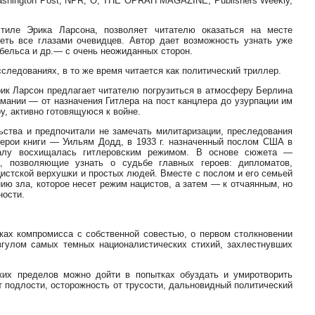
Washington Post, NPR, O, THE OPRAH MAGAZINE, Publishers Weekly,
тиле Эрика Ларсона, позволяет читателю оказаться на месте
еть все глазами очевидцев. Автор дает возможность узнать уже
ббельса и др.— с очень неожиданных сторон.
сследованиях, в то же время читается как политический триллер.
рик Ларсон предлагает читателю погрузиться в атмосферу Берлина
рмании — от назначения Гитлера на пост канцлера до узурпации им
, активно готовящуюся к войне.
ства и предпочитали не замечать милитаризации, преследования
герои книги — Уильям Додд, в 1933 г. назначенный послом США в
ачалу восхищалась гитлеровским режимом. В основе сюжета —
, позволяющие узнать о судьбе главных героев: дипломатов,
истской верхушки и простых людей. Вместе с послом и его семьей
нию зла, которое несет режим нацистов, а затем — к отчаянным, но
ности.
ках компромисса с собственной совестью, о первом столкновении
азгулом самых темных националистических стихий, захлестнувших
ких пределов можно дойти в попытках обуздать и умиротворить
от подлости, осторожность от трусости, дальновидный политический