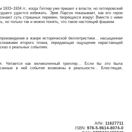
 1933–1934 гг., когда Гитлер уже пришел к власти, но гитлеровский
дшего удастся избежать. Эрик Ларсон показывает, как его герои
сознают суть страшных перемен, творящихся вокруг. Вместе с ними
ь, но только так и можно понять, что такое настоящий фашизм.
произведение в жанре исторической беллетристики… насыщенная
рсонажами второго плана, передающая ощущение нарастающей
каз о реальных событиях.
ая. Читается как великолепный триллер… Если бы это была
писанные в ней события возможны в реальности… Блестящая,
A/Nr:
11627711
ISBN:
978-5-9614-8074-0