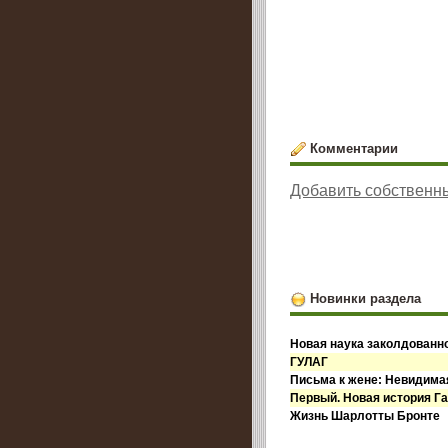
Комментарии
Добавить собственн
Новинки раздела
Новая наука заколдованн
ГУЛАГ
Письма к жене: Невидима
Первый. Новая история Га
Жизнь Шарлотты Бронте