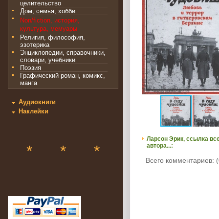
целительство
Дом, семья, хобби
Non/fiction, история,
культура, мемуары
Религия, философия,
эзотерика
Энциклопедии, справочники,
словари, учебники
Поэзия
Графический роман, комикс,
манга
Аудиокниги
Наклейки
Ларсон Эрик, ссылка все
*
*
*
автора...:
Всего комментариев: (