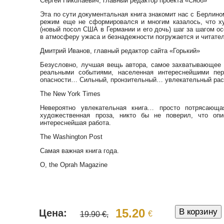
Сергей Николаевич, главный редактор проекта «Сноб»
Эта по сути документальная книга знакомит нас с Берлином
режим еще не сформировался и многим казалось, что ху
(новый посол США в Германии и его дочь) шаг за шагом о
в атмосферу ужаса и безнадежности погружается и читател
Дмитрий Иванов, главный редактор сайта «Горький»
Безусловно, лучшая вещь автора, самое захватывающее 
реальными событиями, населенная интереснейшими пе
опасности… Сильный, пронзительный… увлекательный расс
The New York Times
Невероятно увлекательная книга… просто потрясающ
художественная проза, никто бы не поверил, что о
интереснейшая работа.
The Washington Post
Самая важная книга года.
O, the Oprah Magazine
15.20
Цена:
€
19.90 €,