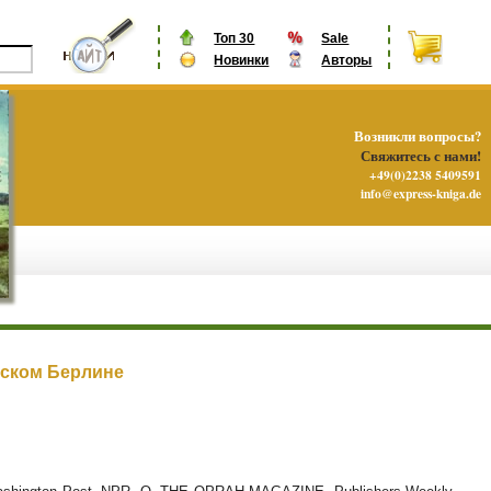
Топ 30
Sale
Новинки
Авторы
Возникли вопросы?
Свяжитесь с нами!
+49(0)2238 5409591
info@express-kniga.de
вском Берлине