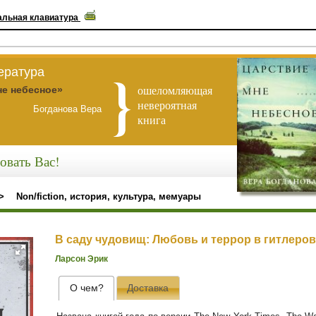
альная клавиатура
ература
ошеломляющая
не небесное»
невероятная
Богданова Вера
книга
овать Вас!
>
Non/fiction, история, культура, мемуары
В саду чудовищ: Любовь и террор в гитлеро
Ларсон Эрик
О чем?
Доставка