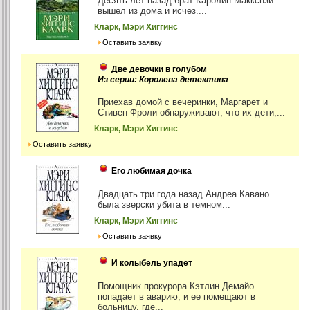
Десять лет назад брат Каролин Маккснзи
вышел из дома и исчез....
Кларк, Мэри Хиггинс
Оставить заявку
Две девочки в голубом
Из серии: Королева детектива
Приехав домой с вечеринки, Маргарет и
Стивен Фроли обнаруживают, что их дети,...
Кларк, Мэри Хиггинс
Оставить заявку
Его любимая дочка
Двадцать три года назад Андреа Кавано
была зверски убита в темном...
Кларк, Мэри Хиггинс
Оставить заявку
И колыбель упадет
Помощник прокурора Кэтлин Демайо
попадает в аварию, и ее помещают в
больницу, где...