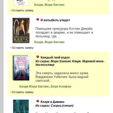
Кларк, Мэри Хиггинс
Оставить заявку
И колыбель упадет
Помощник прокурора Кэтлин Демайо
попадает в аварию, и ее помещают в
больницу, где...
Кларк, Мэри Хиггинс
Оставить заявку
Каждый твой вздох
Из серии: Мэри Хиггинс Кларк. Мировой мега-
бестселлер
Эта смерть наделала много шума.
Вирджиния Уэйклинг была видной
светской...
Кларк Мэри Хиггинс, Берк Алафер
Оставить заявку
Кларк и Дивижн
Из серии: Corpus.(roman)