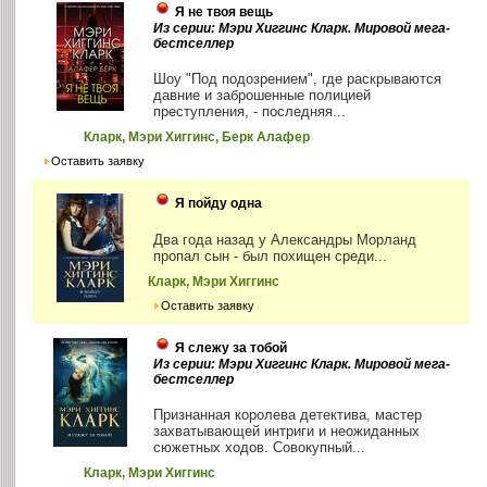
Я не твоя вещь
Из серии: Мэри Хиггинс Кларк. Мировой мега-
бестселлер
Шоу "Под подозрением", где раскрываются
давние и заброшенные полицией
преступления, - последняя...
Кларк, Мэри Хиггинс, Берк Алафер
Оставить заявку
Я пойду одна
Два года назад у Александры Морланд
пропал сын - был похищен среди...
Кларк, Мэри Хиггинс
Оставить заявку
Я слежу за тобой
Из серии: Мэри Хиггинс Кларк. Мировой мега-
бестселлер
Признанная королева детектива, мастер
захватывающей интриги и неожиданных
сюжетных ходов. Совокупный...
Кларк, Мэри Хиггинс