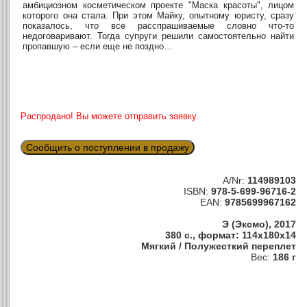
амбициозном косметическом проекте "Маска красоты", лицом
которого она стала. При этом Майку, опытному юристу, сразу
показалось, что все расспрашиваемые словно что-то
недоговаривают. Тогда супруги решили самостоятельно найти
пропавшую – если еще не поздно…
Распродано! Вы можете отправить заявку.
Сообщить о поступлении в продажу
A/Nr:
114989103
ISBN:
978-5-699-96716-2
EAN:
9785699967162
Э (Эксмо), 2017
380 с., формат: 114x180x14
Мягкий / Полужесткий переплет
Вес:
186 г