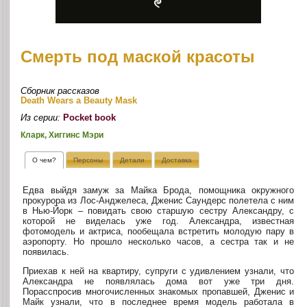
Смерть под маской красоты
Сборник рассказов
Death Wears a Beauty Mask
Из серии:
Pocket book
Кларк, Хиггинс Мэри
О чем?
Персоны
Детали
Доставка
Едва выйдя замуж за Майка Брода, помощника окружного
прокурора из Лос-Анджелеса, Дженис Саундерс полетела с ним
в Нью-Йорк – повидать свою старшую сестру Александру, с
которой не виделась уже год. Александра, известная
фотомодель и актриса, пообещала встретить молодую пару в
аэропорту. Но прошло несколько часов, а сестра так и не
появилась.
Приехав к ней на квартиру, супруги с удивлением узнали, что
Александра не появлялась дома вот уже три дня.
Порасспросив многочисленных знакомых пропавшей, Дженис и
Майк узнали, что в последнее время модель работала в