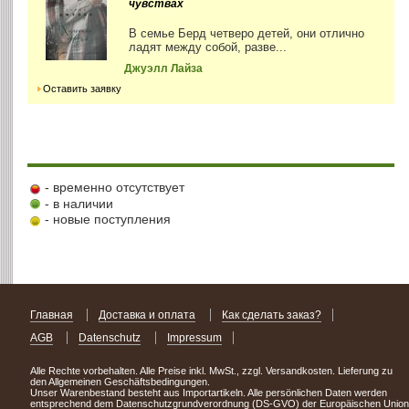
чувствах
В семье Берд четверо детей, они отлично
ладят между собой, разве...
Джуэлл Лайза
Оставить заявку
- временно отсутствует
- в наличии
- новые поступления
Главная
Доставка и оплата
Как сделать заказ?
AGB
Datenschutz
Impressum
Alle Rechte vorbehalten. Alle Preise inkl. MwSt., zzgl. Versandkosten. Lieferung zu
den Allgemeinen Geschäftsbedingungen.
Unser Warenbestand besteht aus Importartikeln. Alle persönlichen Daten werden
entsprechend dem Datenschutzgrundverordnung (DS-GVO) der Europäischen Union