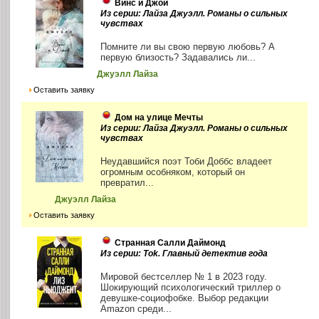
Винс и Джой
Из серии: Лайза Джуэлл. Романы о сильных
чувствах
Помните ли вы свою первую любовь? А
первую близость? Задавались ли...
Джуэлл Лайза
Оставить заявку
Дом на улице Мечты
Из серии: Лайза Джуэлл. Романы о сильных
чувствах
Неудавшийся поэт Тоби Доббс владеет
огромным особняком, который он
превратил...
Джуэлл Лайза
Оставить заявку
Странная Салли Даймонд
Из серии: Tok. Главный детектив года
Мировой бестселлер № 1 в 2023 году.
Шокирующий психологический триллер о
девушке-социофобке. Выбор редакции
Amazon среди...