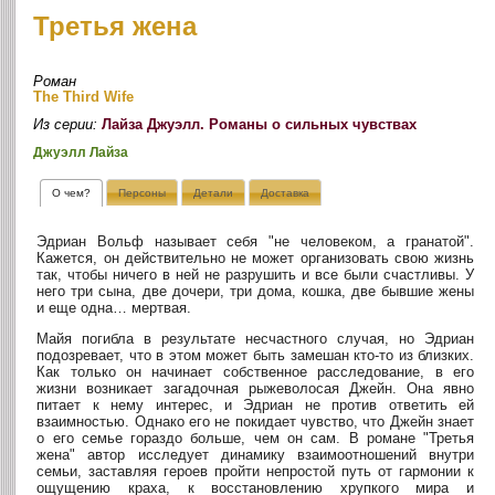
Третья жена
Роман
The Third Wife
Из серии:
Лайза Джуэлл. Романы о сильных чувствах
Джуэлл Лайза
О чем?
Персоны
Детали
Доставка
Эдриан Вольф называет себя "не человеком, а гранатой".
Кажется, он действительно не может организовать свою жизнь
так, чтобы ничего в ней не разрушить и все были счастливы. У
него три сына, две дочери, три дома, кошка, две бывшие жены
и еще одна… мертвая.
Майя погибла в результате несчастного случая, но Эдриан
подозревает, что в этом может быть замешан кто-то из близких.
Как только он начинает собственное расследование, в его
жизни возникает загадочная рыжеволосая Джейн. Она явно
питает к нему интерес, и Эдриан не против ответить ей
взаимностью. Однако его не покидает чувство, что Джейн знает
о его семье гораздо больше, чем он сам. В романе "Третья
жена" автор исследует динамику взаимоотношений внутри
семьи, заставляя героев пройти непростой путь от гармонии к
ощущению краха, к восстановлению хрупкого мира и