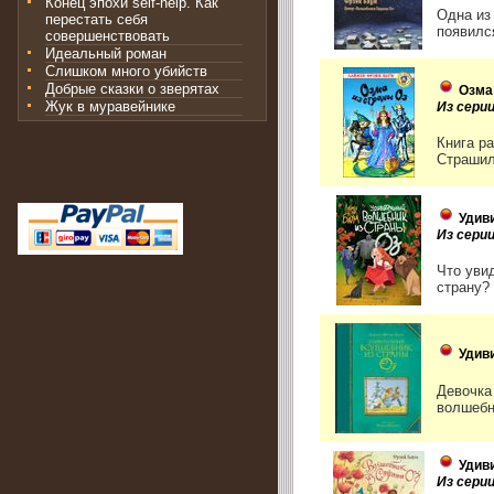
Конец эпохи self-help. Как
Одна из
перестать себя
появился
совершенствовать
Идеальный роман
Слишком много убийств
Добрые сказки о зверятах
Озма
Жук в муравейнике
Из сери
Книга р
Страшил
Удив
Из сери
Что уви
страну?
Удив
Девочка
волшебн
Удив
Из сери