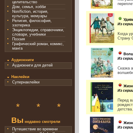
целительство
перепле
Дом, семья, хобби
Non/fiction, история,
культура, мемуары
Удив
Религия, философия,
Из сери
эзотерика
Энциклопедии, справочники,
Когда ур
словари, учебники
Страну 
Поэзия
Графический роман, комикс,
манга
Волш
Из сери
Аудиокниги
Аудиокниги для детей
Сказка 
волшебн
Наклейки
Супернаклейки
Жизн
Из сери
Перед в
*
*
*
рождест
детства.
Вы
недавно смотрели
Жизн
Из сери
Путешествие во времени