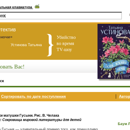
альная клавиатура
тектив
Убийство
 ночи»
во время
Устинова Татьяна
TV-шоу
овать Вас!
ск
,
Сортировать по дате поступления
Автор
ки матушки Гусыни. Рис. В. Челака
и: Сокровища мировой литературы для детей
Баум 
 Гусыня — удивительный пример того, как причудливо