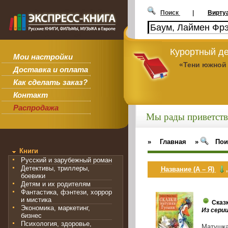
Поиск
|
Вирту
Курортный де
Мои настройки
«Тени южной
Доставка и оплата
Как сделать заказ?
Контакт
Распродажа
Мы рады приветств
»
Главная
»
Пои
Книги
Русский и зарубежный роман
Детективы, триллеры,
Название (А – Я)
боевики
Детям и их родителям
Фантастика, фэнтези, хоррор
и мистика
Сказ
Экономика, маркетинг,
Из сери
бизнес
Психология, здоровье,
Матушка