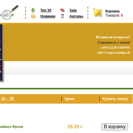
Топ 30
Sale
Корзина
Товаров:
0
Новинки
Авторы
Возникли вопросы?
Свяжитесь с нами!
+49(0)2238 5409591
info@express-kniga.de
 (А – Я)
Цена
Купить книгу
16.20
€
Лаймен Фрэнк