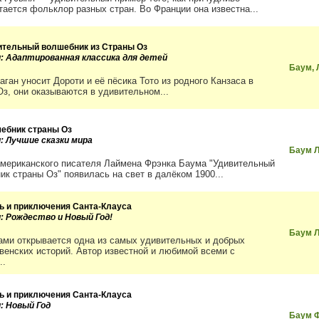
тается фольклор разных стран. Во Франции она известна...
ительный волшебник из Страны Оз
и: Адаптированная классика для детей
Баум, 
аган уносит Дороти и её пёсика Тото из родного Канзаса в
Оз, они оказываются в удивительном...
ебник страны Оз
и: Лучшие сказки мира
Баум 
американского писателя Лаймена Фрэнка Баума "Удивительный
ик страны Оз" появилась на свет в далёком 1900...
ь и приключения Санта-Клауса
и: Рождество и Новый Год!
Баум 
ами открывается одна из самых удивительных и добрых
венских историй. Автор известной и любимой всеми с
..
ь и приключения Санта-Клауса
и: Новый Год
Баум 