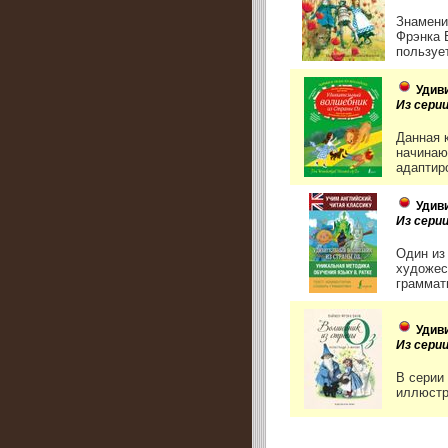
Знамени
Фрэнка 
пользует
Удив
Из сери
Данная 
начинаю
адаптир
Удив
Из серии
Один из
художес
граммати
Удив
Из сери
В серии
иллюстр