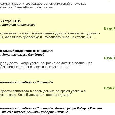
 самых знаменитых рождественских историй о том, как
 на свет Санта-Клаус, как рос он...
 из страны Оз
и: Золотая библиотека
Баум, 
ассказывает о новых приключениях Дороти и ее верных друзей -
ы, Жестяного Дровосека и Трусливого Льва - в стране Оз....
ительный Волшебник из страны Оз
и: Золотые сказки для детей
Баум, 
дела Дороти, когда ураган забросил её домик в волшебную
 Диковинные, словно вырезанные из картона...
ительный волшебник из Страны Оз
Баум 
 Дороти прилетела в своем домике во время урагана в
ую страну. Как ей добраться обратно домой?...
ительный волшебник из Страны Оз. Иллюстрации Роберта Ингпена
и: Книги с иллюстрациями Роберта Ингпена