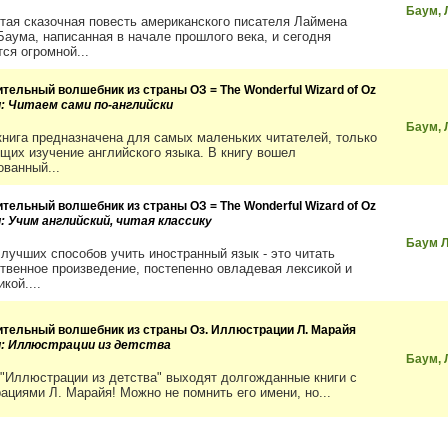
Баум, 
тая сказочная повесть американского писателя Лаймена
Баума, написанная в начале прошлого века, и сегодня
ся огромной...
ительный волшебник из страны ОЗ = The Wonderful Wizard of Oz
и: Читаем сами по-английски
Баум, 
книга предназначена для самых маленьких читателей, только
щих изучение английского языка. В книгу вошел
ованный...
ительный волшебник из страны ОЗ = The Wonderful Wizard of Oz
: Учим английский, читая классику
Баум 
 лучших способов учить иностранный язык - это читать
твенное произведение, постепенно овладевая лексикой и
кой....
ительный волшебник из страны Оз. Иллюстрации Л. Марайя
и: Иллюстрации из детства
Баум, 
 "Иллюстрации из детства" выходят долгожданные книги с
ациями Л. Марайя! Можно не помнить его имени, но...