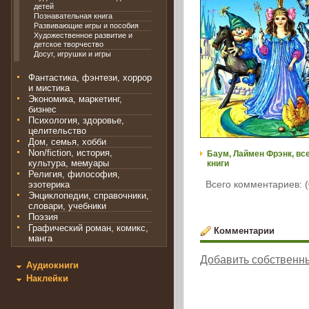
детей
Познавательная книга
Развивающие игры и пособия
Художественное развитие и
детское творчество
Досуг, игрушки и игры
Фантастика, фэнтези, хоррор
и мистика
Экономика, маркетинг,
бизнес
Психология, здоровье,
целительство
Дом, семья, хобби
Non/fiction, история,
Баум, Лаймен Фрэнк, вс
культура, мемуары
книги
Религия, философия,
Всего комментариев: (
эзотерика
Энциклопедии, справочники,
словари, учебники
Поэзия
Графический роман, комикс,
Комментарии
манга
Добавить собственн
Аудиокниги
Наклейки