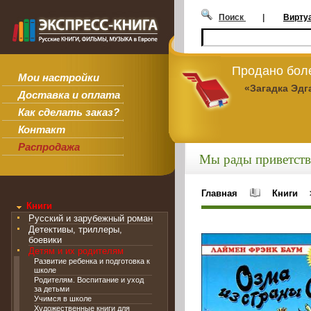
Поиск
|
Вирту
Продано боле
Мои настройки
«Загадка Эдг
Доставка и оплата
Как сделать заказ?
Контакт
Распродажа
Мы рады приветств
Главная
Книги
Книги
Русский и зарубежный роман
Детективы, триллеры,
боевики
Детям и их родителям
Развитие ребенка и подготовка к
школе
Родителям. Воспитание и уход
за детьми
Учимся в школе
Художественные книги для