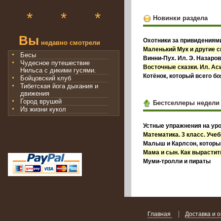
*
*
*
Новинки раздела
Вы
Охотники за привидениями
недавно смотрели
Маленький Мук и другие с
Бесы
Винни-Пух. Ил. Э. Назаро
Чудесное путешествие
Восточные сказки. Ил. А
Нильса с дикими гусями.
Котёнок, который всего б
Бойцовский клуб
Тибетская йога дыхания и
движения
Город врушей
Бестселлеры недели
Из жизни кукол
Устные упражнения на уро
Математика. 3 класс. Учебн
Малыш и Карлсон, которы
Мама и сын. Как вырастит
Муми-тролли и пираты
Главная
Доставка и 