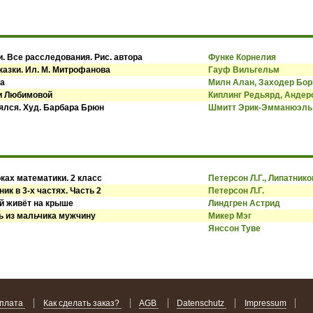
. Все расследования. Рис. автора
Функе Корнелия
казки. Ил. М. Митрофанова
Гауф Вильгельм
ва
Милн Алан, Заходер Бор
си Любимовой
Киплинг Редьярд, Андер
оялся. Худ. Барбара Брюн
Шмитт Эрик-Эмманюэль
ках математики. 2 класс
Петерсон Л.Г., Липатнико
ик в 3-х частях. Часть 2
Петерсон Л.Г.
й живёт на крыше
Линдгрен Астрид
ь из мальчика мужчину
Микер Мэг
Янссон Туве
оплата
Как сделать заказ?
AGB
Datenschutz
Impressum