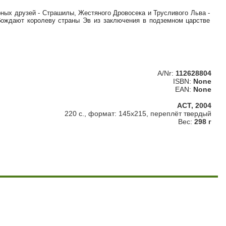
рных друзей - Страшилы, Жестяного Дровосека и Трусливого Льва -
обождают королеву страны Эв из заключения в подземном царстве
A/Nr:
112628804
ISBN:
None
EAN:
None
АСТ, 2004
220 с., формат: 145х215, переплёт твердый
Вес:
298 г