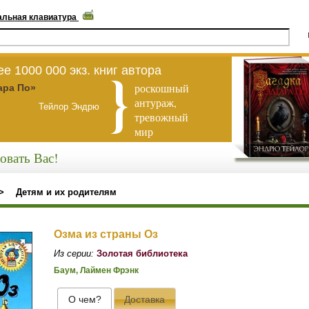
альная клавиатура
е 1000 000 экз. книг автора
роскошный
ара По»
антураж,
Тейлор Эндрю
тревожный
мир
овать Вас!
>
Детям и их родителям
Озма из страны Оз
Из серии:
Золотая библиотека
Баум, Лаймен Фрэнк
О чем?
Доставка