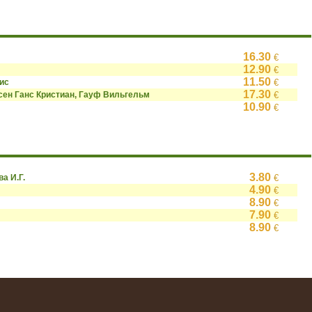
16.30
€
12.90
€
11.50
ис
€
17.30
сен Ганс Кристиан, Гауф Вильгельм
€
10.90
€
3.80
ва И.Г.
€
4.90
€
8.90
€
7.90
€
8.90
€