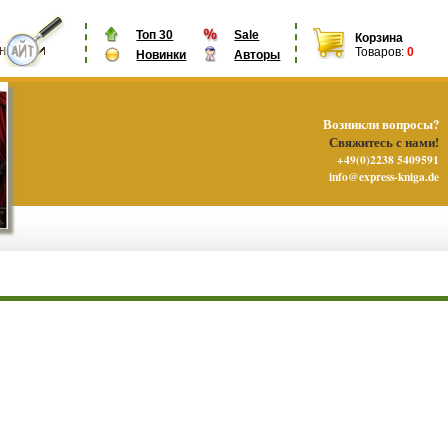
Топ 30
Sale
Корзина
Товаров:
0
Новинки
Авторы
Возникли вопросы?
Свяжитесь с нами!
+49(0)2238 5409591
info@express-kniga.de