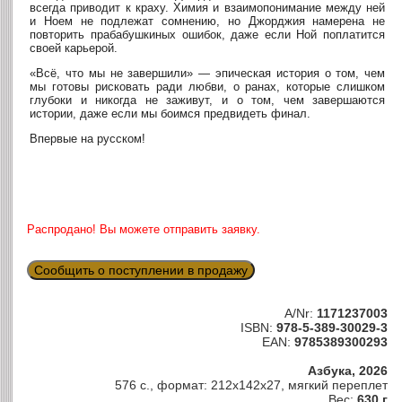
всегда приводит к краху. Химия и взаимопонимание между ней
и Ноем не подлежат сомнению, но Джорджия намерена не
повторить прабабушкиных ошибок, даже если Ной поплатится
своей карьерой.
«Всё, что мы не завершили» — эпическая история о том, чем
мы готовы рисковать ради любви, о ранах, которые слишком
глубоки и никогда не заживут, и о том, чем завершаются
истории, даже если мы боимся предвидеть финал.
Впервые на русском!
Распродано! Вы можете отправить заявку.
Сообщить о поступлении в продажу
A/Nr:
1171237003
ISBN:
978-5-389-30029-3
EAN:
9785389300293
Азбука, 2026
576 с., формат: 212x142x27, мягкий переплет
Вес:
630 г