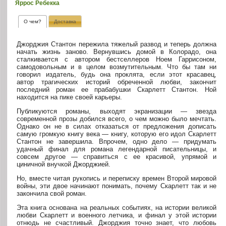
Яррос Ребекка
О чем?
Доставка
Джорджия Стантон пережила тяжелый развод и теперь должна
начать жизнь заново. Вернувшись домой в Колорадо, она
сталкивается с автором бестселлеров Ноем Гаррисоном,
самодовольным и в целом возмутительным. Что бы там ни
говорил издатель, будь она проклята, если этот красавец,
автор трагических историй обреченной любви, закончит
последний роман ее прабабушки Скарлетт Стантон. Ной
находится на пике своей карьеры.
Публикуются романы, выходят экранизации — звезда
современной прозы добился всего, о чем можно было мечтать.
Однако он не в силах отказаться от предложения дописать
самую громкую книгу века — книгу, которую его идол Скарлетт
Стантон не завершила. Впрочем, одно дело — придумать
удачный финал для романа легендарной писательницы, и
совсем другое — справиться с ее красивой, упрямой и
циничной внучкой Джорджией.
Но, вместе читая рукопись и переписку времен Второй мировой
войны, эти двое начинают понимать, почему Скарлетт так и не
закончила свой роман.
Эта книга основана на реальных событиях, на истории великой
любви Скарлетт и военного летчика, и финал у этой истории
отнюдь не счастливый. Джорджия точно знает, что любовь