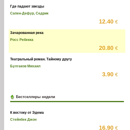
Где падают звезды
Сапен-Дефур, Седрик
12.40
€
Зачарованная река
Росс Ребекка
20.80
€
Театральный роман. Тайному другу
Булгаков Михаил
3.90
€
Бестселлеры недели
К востоку от Эдема
Стейнбек Джон
16.90
€