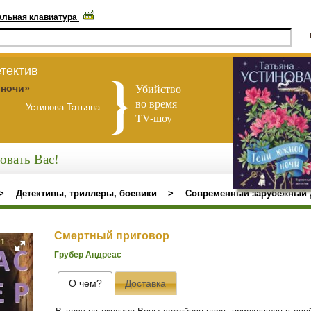
альная клавиатура
тектив
Убийство
 ночи»
во время
Устинова Татьяна
TV-шоу
овать Вас!
>
Детективы, триллеры, боевики
>
Современный зарубежный 
Смертный приговор
Грубер Андреас
О чем?
Доставка