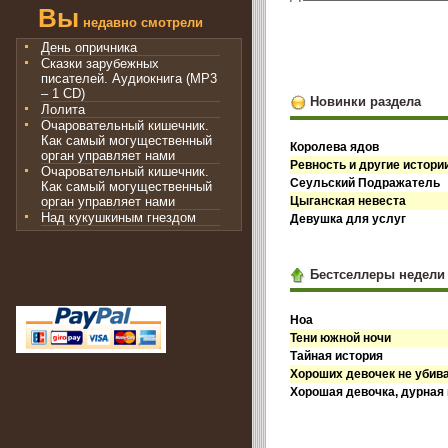
Вы
недавно смотрели
День опричника
Сказки зарубежных
писателей. Аудиокнига (MP3
– 1 CD)
Новинки раздела
Лолита
Очаровательный кишечник.
Как самый могущественный
Королева ядов
орган управляет нами
Ревность и другие истори
Очаровательный кишечник.
Сеульский Подражатель
Как самый могущественный
орган управляет нами
Цыганская невеста
Над кукушкиным гнездом
Девушка для услуг
Бестселлеры недели
Ноа
Тени южной ночи
Тайная история
Хороших девочек не убив
Хорошая девочка, дурная