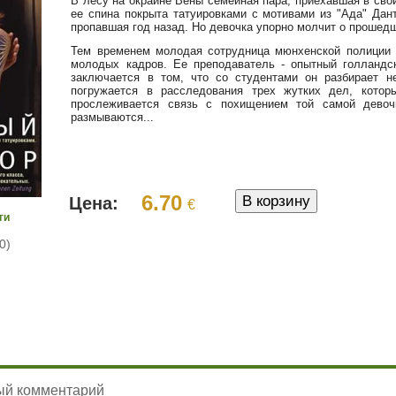
В лесу на окраине Вены семейная пара, приехавшая в св
ее спина покрыта татуировками с мотивами из "Ада" Дан
пропавшая год назад. Но девочка упорно молчит о прошед
Тем временем молодая сотрудница мюнхенской полиции 
молодых кадров. Ее преподаватель - опытный голландс
заключается в том, что со студентами он разбирает н
погружается в расследования трех жутких дел, кото
прослеживается связь с похищением той самой девоч
размываются...
6.70
Цена:
€
ги
0)
ый комментарий