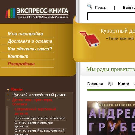
Поиск
|
Вирту
Курортный де
Мои настройки
«Тени южной
Доставка и оплата
Как сделать заказ?
Контакт
Распродажа
Мы рады приветств
Главная
Книги
Книги
Русский и зарубежный роман
Детективы, триллеры,
боевики
Современный зарубежный
детектив
Классика зарубежного детектива
Отечественный женский
детектив
Отечественный остросюжетный
детектив