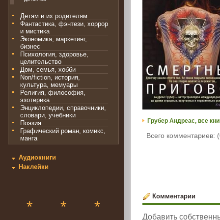
Детям и их родителям
Фантастика, фэнтези, хоррор
и мистика
Экономика, маркетинг,
бизнес
Психология, здоровье,
целительство
Дом, семья, хобби
Non/fiction, история,
культура, мемуары
Религия, философия,
эзотерика
Энциклопедии, справочники,
словари, учебники
Грубер Андреас, все кни
Поэзия
Графический роман, комикс,
Всего комментариев: (
манга
Аудиокниги
Наклейки
Комментарии
*
*
*
Добавить собственн