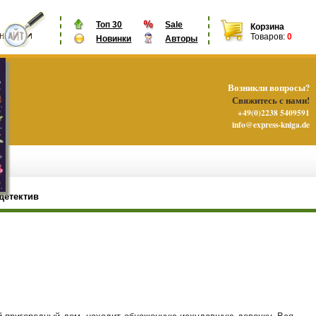
Топ 30
Sale
Корзина
Товаров:
0
Новинки
Авторы
Возникли вопросы?
Свяжитесь с нами!
+49(0)2238 5409591
info@express-kniga.de
детектив