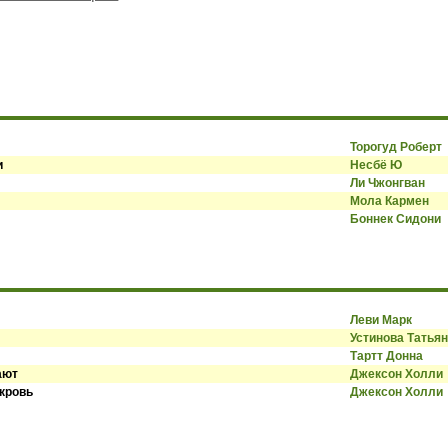
Торогуд Роберт
и
Несбё Ю
Ли Чжонгван
Мола Кармен
Боннек Сидони
Леви Марк
Устинова Татья
Тартт Донна
ают
Джексон Холли
 кровь
Джексон Холли