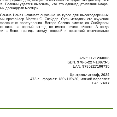
ой пригородный дом, находит обнаженную исхудавшую девочку. Вся
те. Полиции удается выяснить, что это одиннадцатилетняя Клара,
ших двенадцати месяцах.
Сабина Немез начинает обучение на курсе для высокоодаренных
кий профайлер Мартен С. Снейдер. Суть методики его обучения
ераскрытые преступления. Вскоре Сабина вместе со Снейдером
рые лишь на первый взгляд не имеют ничего общего. А когда
ки в Вене, границы между теорией и практикой окончательно
A/Nr:
1171234003
ISBN:
978-5-227-10673-5
EAN:
9785227106735
Центрполиграф, 2024
478 с., формат: 180x115x20, мягкий переплет
Вес:
240 г