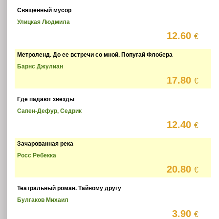
Священный мусор
Улицкая Людмила
12.60
€
Метроленд. До ее встречи со мной. Попугай Флобера
Барнс Джулиан
17.80
€
Где падают звезды
Сапен-Дефур, Седрик
12.40
€
Зачарованная река
Росс Ребекка
20.80
€
Театральный роман. Тайному другу
Булгаков Михаил
3.90
€