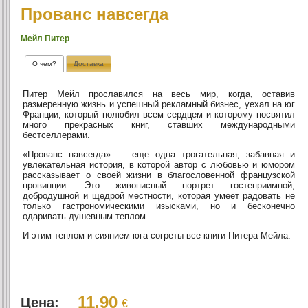
Прованс навсегда
Мейл Питер
О чем?
Доставка
Питер Мейл прославился на весь мир, когда, оставив
размеренную жизнь и успешный рекламный бизнес, уехал на юг
Франции, который полюбил всем сердцем и которому посвятил
много прекрасных книг, ставших международными
бестселлерами.
«Прованс навсегда» — еще одна трогательная, забавная и
увлекательная история, в которой автор с любовью и юмором
рассказывает о своей жизни в благословенной французской
провинции. Это живописный портрет гостеприимной,
добродушной и щедрой местности, которая умеет радовать не
только гастрономическими изысками, но и бесконечно
одаривать душевным теплом.
И этим теплом и сиянием юга согреты все книги Питера Мейла.
11.90
Цена:
€