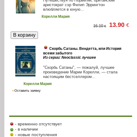
Путешествуя по Норвегии, британский
аристократ сэр Филип Эррингтон
влюбляется в юную...
Корелли Мария
13.90
€
16.10
€
Скорбь Сатаны. Вендетта, или История
всеми забытого
Из серии: Neoclassic лучшее
"Скорбь Сатаны", — пожалуй, лучшее
произведение Марии Корелли, — стала
настоящим бестселлером...
Корелли Мария
Оставить заявку
- временно отсутствует
- в наличии
- новые поступления