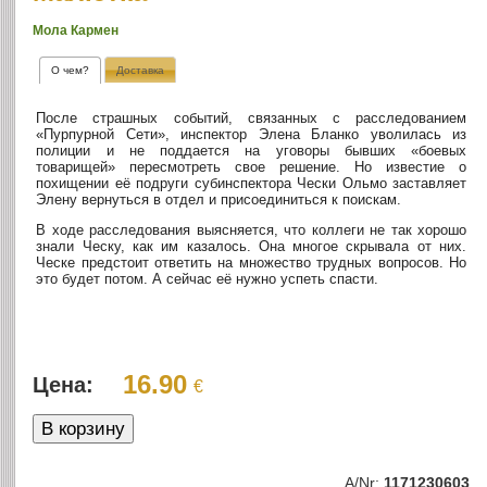
Мола Кармен
О чем?
Доставка
После страшных событий, связанных с расследованием
«Пурпурной Сети», инспектор Элена Бланко уволилась из
полиции и не поддается на уговоры бывших «боевых
товарищей» пересмотреть свое решение. Но известие о
похищении её подруги субинспектора Чески Ольмо заставляет
Элену вернуться в отдел и присоединиться к поискам.
В ходе расследования выясняется, что коллеги не так хорошо
знали Ческу, как им казалось. Она многое скрывала от них.
Ческе предстоит ответить на множество трудных вопросов. Но
это будет потом. А сейчас её нужно успеть спасти.
16.90
Цена:
€
A/Nr:
1171230603