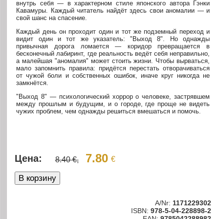
внутрь себя — в характерном стиле японского автора Гэнки
Кавамуры. Каждый читатель найдёт здесь свои аномалии — и
свой шанс на спасение.
Каждый день он проходит один и тот же подземный переход и
видит один и тот же указатель: "Выход 8". Но однажды
привычная дорога ломается — коридор превращается в
бесконечный лабиринт, где реальность ведёт себя неправильно,
а малейшая "аномалия" может стоить жизни. Чтобы вырваться,
мало запомнить правила: придётся перестать отворачиваться
от чужой боли и собственных ошибок, иначе круг никогда не
замкнётся.
"Выход 8" — психологический хоррор о человеке, застрявшем
между прошлым и будущим, и о городе, где проще не видеть
чужих проблем, чем однажды решиться вмешаться и помочь.
7.80
Цена:
€
8.40 €,
A/Nr:
1171229302
ISBN:
978-5-04-228898-2
EAN:
9785042288982