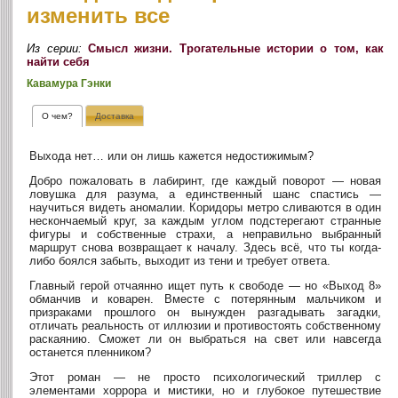
изменить все
Из серии:
Смысл жизни. Трогательные истории о том, как
найти себя
Кавамура Гэнки
О чем?
Доставка
Выхода нет… или он лишь кажется недостижимым?
Добро пожаловать в лабиринт, где каждый поворот — новая
ловушка для разума, а единственный шанс спастись —
научиться видеть аномалии. Коридоры метро сливаются в один
нескончаемый круг, за каждым углом подстерегают странные
фигуры и собственные страхи, а неправильно выбранный
маршрут снова возвращает к началу. Здесь всё, что ты когда-
либо боялся забыть, выходит из тени и требует ответа.
Главный герой отчаянно ищет путь к свободе — но «Выход 8»
обманчив и коварен. Вместе с потерянным мальчиком и
призраками прошлого он вынужден разгадывать загадки,
отличать реальность от иллюзии и противостоять собственному
раскаянию. Сможет ли он выбраться на свет или навсегда
останется пленником?
Этот роман — не просто психологический триллер с
элементами хоррора и мистики, но и глубокое путешествие