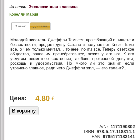
Из серии:
Эксклюзивная классика
Корелли Мария
О чем?
Доставка
Молодой писатель Джеффри Темпест, прозябающий в нищете и
безвестности, продает душу Сатане и получает от Князя Тьмы
все, о чем только мечтал… точнее, почти все. Теперь светское
общество, ранее им пренебрегавшее, лежит у его ног. К его
услугам несметное состояние, любовь прекрасной девушки,
роскошь и удовольствия. Но много ли это значит, если
утрачено главное, ради чего Джеффри жил, — его талант?..
4.80
Цена:
€
A/Nr:
1171190802
ISBN:
978-5-17-118314-1
EAN:
9785171183141