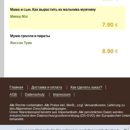
Мама и сын. Как вырастить из мальчика мужчину
Микер Мэг
7.90
€
Муми-тролли и пираты
Янссон Туве
8.90
€
Главная
Доставка и оплата
Как сделать заказ?
AGB
Datenschutz
Impressum
Alle Rechte vorbehalten. Alle Preise inkl. MwSt., zzgl. Versandkosten. Lieferung zu
den Allgemeinen Geschäftsbedingungen.
Unser Warenbestand besteht aus Importartikeln. Alle persönlichen Daten werden
entsprechend dem Datenschutzgrundverordnung (DS-GVO) der Europäischen Union
behandelt.
Сделав заказ сегодня, уже через день или два Вы можете стать обладателем