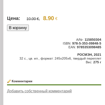
8.90
Цена:
€
10.00 €,
A/Nr:
115850304
ISBN:
978-5-353-09848-5
EAN:
9785353098485
РОСМЭН, 2021
32 с., цв. ил., формат: 245x205x6, твердый переплет
Вес:
275 г
Комментарии
Добавить собственный комментарий