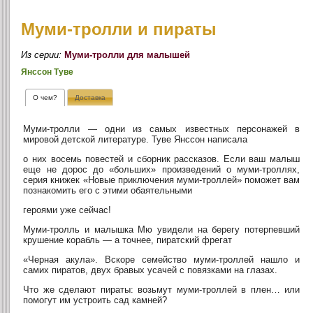
Муми-тролли и пираты
Из серии:
Муми-тролли для малышей
Янссон Туве
О чем?
Доставка
Муми-тролли — одни из самых известных персонажей в
мировой детской литературе. Туве Янссон написала
о них восемь повестей и сборник рассказов. Если ваш малыш
еще не дорос до «больших» произведений о муми-троллях,
серия книжек «Новые приключения муми-троллей» поможет вам
познакомить его с этими обаятельными
героями уже сейчас!
Муми-тролль и малышка Мю увидели на берегу потерпевший
крушение корабль — а точнее, пиратский фрегат
«Черная акула». Вскоре семейство муми-троллей нашло и
самих пиратов, двух бравых усачей с повязками на глазах.
Что же сделают пираты: возьмут муми-троллей в плен… или
помогут им устроить сад камней?