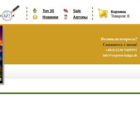
Топ 30
Sale
Корзина
Товаров:
0
Новинки
Авторы
Возникли вопросы?
Свяжитесь с нами!
+49(0)2238 5409591
info@express-kniga.de