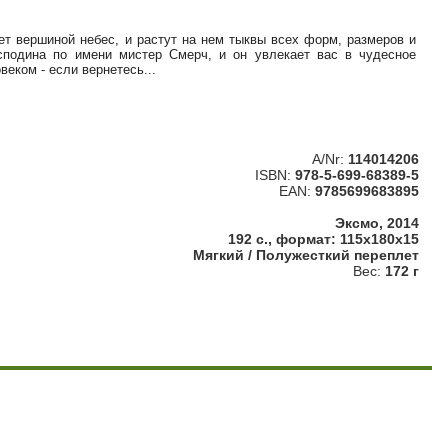
ает вершиной небес, и растут на нем тыквы всех форм, размеров и
осподина по имени мистер Смерч, и он увлекает вас в чудесное
веком - если вернетесь...
A/Nr:
114014206
ISBN:
978-5-699-68389-5
EAN:
9785699683895
Эксмо, 2014
192 с., формат: 115x180x15
Мягкий / Полужесткий переплет
Вес:
172 г