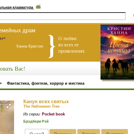
альная клавиатура
семейных драм
О любви
ны»
во всех ее
Ханна Кристин
проявлениях
овать Вас!
>
Фантастика, фэнтези, хоррор и мистика
Канун всех святых
The Halloween Tree
Из серии:
Pocket book
Брэдбери Рэй
О чем?
Персоны
Детали
Доставка