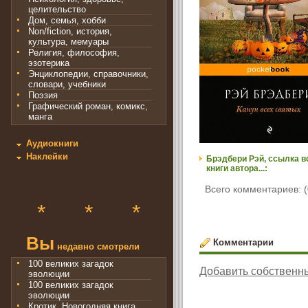
целительство
Дом, семья, хобби
Non/fiction, история,
культура, мемуары
Религия, философия,
эзотерика
Энциклопедии, справочники,
словари, учебники
Поэзия
Графический роман, комикс,
манга
Аудиокниги
Наклейки
Брэдбери Рэй, ссылка в
книги автора...:
Всего комментариев: (
*
*
*
Вы
Комментарии
недавно смотрели
100 великих загадок
Добавить собственн
эволюции
100 великих загадок
эволюции
Кротик. Новогодняя книга