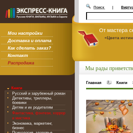
Поиск
|
Вирту
От мастера 
Мои настройки
«Цвета исти
Доставка и оплата
Как сделать заказ?
Контакт
Распродажа
Мы рады приветств
Главная
Книги
Книги
Русский и зарубежный роман
Детективы, триллеры,
боевики
Детям и их родителям
Фантастика, фэнтези, хоррор
и мистика
Экономика, маркетинг,
бизнес
Психология, здоровье,