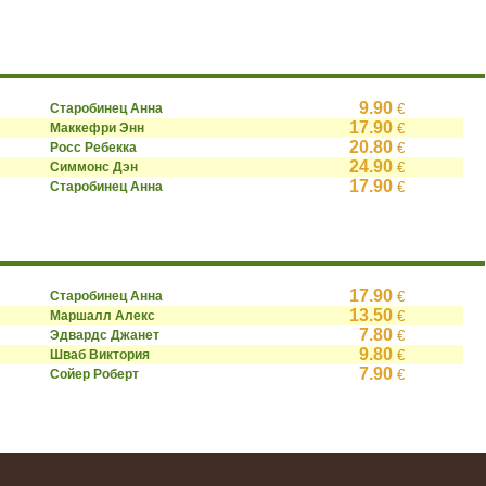
9.90
Старобинец Анна
€
17.90
Маккефри Энн
€
20.80
Росс Ребекка
€
24.90
Симмонс Дэн
€
17.90
Старобинец Анна
€
17.90
Старобинец Анна
€
13.50
Маршалл Алекс
€
7.80
Эдвардс Джанет
€
9.80
Шваб Виктория
€
7.90
Сойер Роберт
€