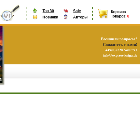
Топ 30
Sale
Корзина
Товаров:
0
Новинки
Авторы
Возникли вопросы?
Свяжитесь с нами!
+49(0)2238 5409591
info@express-kniga.de