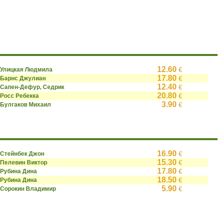
12.60
Улицкая Людмила
€
17.80
Барнс Джулиан
€
12.40
Сапен-Дефур, Седрик
€
20.80
Росс Ребекка
€
3.90
Булгаков Михаил
€
16.90
Стейнбек Джон
€
15.30
Пелевин Виктор
€
17.80
Рубина Дина
€
18.50
Рубина Дина
€
5.90
Сорокин Владимир
€