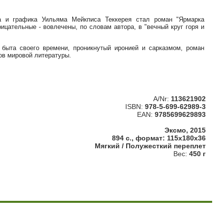
та и графика Уильяма Мейкписа Теккерея стал роман "Ярмарка
ицательные - вовлечены, по словам автора, в "вечный круг горя и
быта своего времени, проникнутый иронией и сарказмом, роман
ов мировой литературы.
A/Nr:
113621902
ISBN:
978-5-699-62989-3
EAN:
9785699629893
Эксмо, 2015
894 с., формат: 115x180x36
Мягкий / Полужесткий переплет
Вес:
450 г