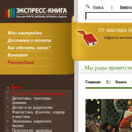
Поиск
|
Вирту
От мастера 
Мои настройки
«Цвета исти
Доставка и оплата
Как сделать заказ?
Контакт
Распродажа
Мы рады приветств
Главная
Книги
Книги
Русский и зарубежный роман
Детективы, триллеры,
боевики
Детям и их родителям
Фантастика, фэнтези, хоррор
и мистика
Экономика, маркетинг,
бизнес
Психология, здоровье,