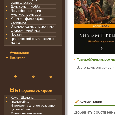
целительство
Дом, семья, хобби
Non/fiction, история,
культура, мемуары
Религия, философия,
эзотерика
Энциклопедии, справочники,
словари, учебники
Поэзия
Графический роман, комикс,
манга
Аудиокниги
Наклейки
Теккерей Уильям, все кн
Всего комментариев: (
*
*
*
Вы
недавно смотрели
Хохот Шамана
Комментарии
Грамотейка.
Интеллектуальное развитие
детей 2-3 лет
Добавить собственн
Мишки на каникулах