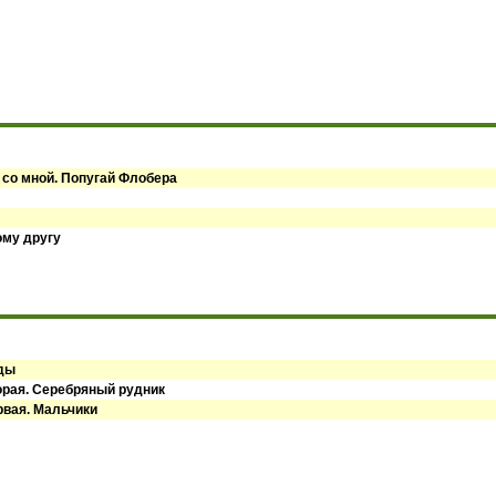
 со мной. Попугай Флобера
ому другу
оды
орая. Серебряный рудник
рвая. Мальчики