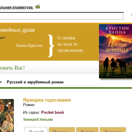
альная клавиатура
семейных драм
О любви
ны»
во всех ее
Ханна Кристин
проявлениях
овать Вас!
>
Русский и зарубежный роман
Ярмарка тщеславия
Роман
Из серии:
Pocket book
Теккерей Уильям
О чем?
Персоны
Детали
Доставка