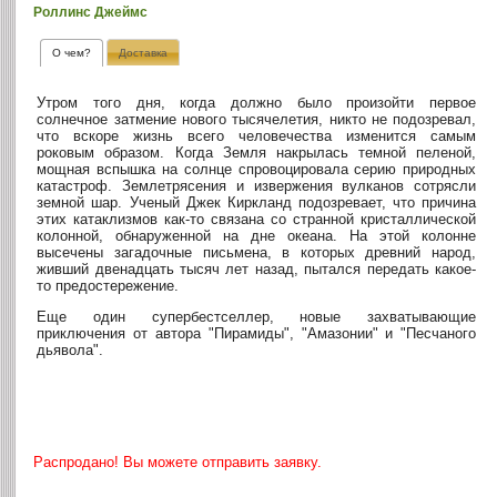
Роллинс Джеймс
О чем?
Доставка
Утром того дня, когда должно было произойти первое
солнечное затмение нового тысячелетия, никто не подозревал,
что вскоре жизнь всего человечества изменится самым
роковым образом. Когда Земля накрылась темной пеленой,
мощная вспышка на солнце спровоцировала серию природных
катастроф. Землетрясения и извержения вулканов сотрясли
земной шар. Ученый Джек Киркланд подозревает, что причина
этих катаклизмов как-то связана со странной кристаллической
колонной, обнаруженной на дне океана. На этой колонне
высечены загадочные письмена, в которых древний народ,
живший двенадцать тысяч лет назад, пытался передать какое-
то предостережение.
Еще один супербестселлер, новые захватывающие
приключения от автора "Пирамиды", "Амазонии" и "Песчаного
дьявола".
Распродано! Вы можете отправить заявку.