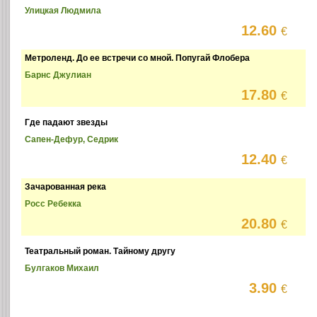
Улицкая Людмила
12.60
€
Метроленд. До ее встречи со мной. Попугай Флобера
Барнс Джулиан
17.80
€
Где падают звезды
Сапен-Дефур, Седрик
12.40
€
Зачарованная река
Росс Ребекка
20.80
€
Театральный роман. Тайному другу
Булгаков Михаил
3.90
€