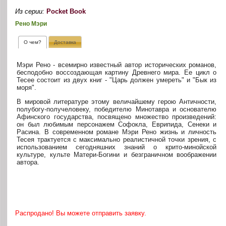
Из серии:
Pocket Book
Рено Мэри
О чем?
Доставка
Мэри Рено - всемирно известный автор исторических романов,
бесподобно воссоздающая картину Древнего мира. Ее цикл о
Тесее состоит из двух книг - "Царь должен умереть" и "Бык из
моря".
В мировой литературе этому величайшему герою Античности,
полубогу-получеловеку, победителю Минотавра и основателю
Афинского государства, посвящено множество произведений:
он был любимым персонажем Софокла, Еврипида, Сенеки и
Расина. В современном романе Мэри Рено жизнь и личность
Тесея трактуется с максимально реалистичной точки зрения, с
использованием сегодняшних знаний о крито-минойской
культуре, культе Матери-Богини и безграничном воображении
автора.
Распродано! Вы можете отправить заявку.