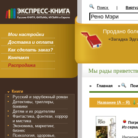
Поиск
|
Вирту
Продано боле
Мои настройки
«Загадка Эдг
Доставка и оплата
Как сделать заказ?
Контакт
Распродажа
Мы рады приветств
»
Главная
»
Пои
Книги
Русский и зарубежный роман
Детективы, триллеры,
Название (А – Я)
боевики
Детям и их родителям
Фантастика, фэнтези, хоррор
и мистика
Погр
Экономика, маркетинг,
Из сери
бизнес
Психология, здоровье,
Империя