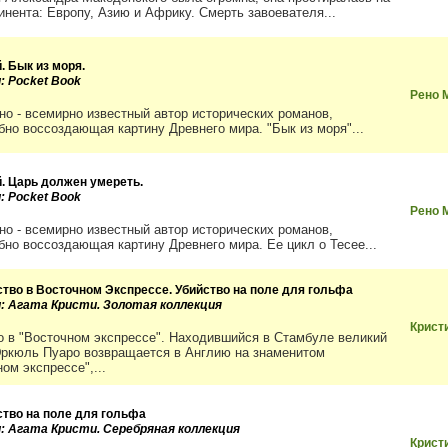
тинента: Европу, Азию и Африку. Смерть завоевателя...
. Бык из моря.
: Pocket Book
Рено 
но - всемирно известный автор исторических романов,
бно воссоздающая картину Древнего мира. "Бык из моря"...
й. Царь должен умереть.
: Pocket Book
Рено 
но - всемирно известный автор исторических романов,
бно воссоздающая картину Древнего мира. Ее цикл о Тесее...
ство в Восточном Экспрессе. Убийство на поле для гольфа
и: Агата Кристи. Золотая коллекция
Крист
о в "Восточном экспрессе". Находившийся в Стамбуле великий
ркюль Пуаро возвращается в Англию на знаменитом
ом экспрессе",...
ство на поле для гольфа
и: Агата Кристи. Серебряная коллекция
Крист