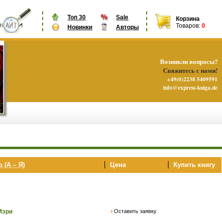
Топ 30
Sale
Корзина
Товаров:
0
Новинки
Авторы
Возникли вопросы?
Свяжитесь с нами!
+49(0)2238 5409591
info@express-kniga.de
 (А – Я)
Цена
Купить книгу
Оставить заявку
Мэри