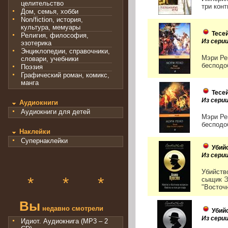
целительство
три кон
Дом, семья, хобби
Non/fiction, история,
культура, мемуары
Тесей
Религия, философия,
Из серии
эзотерика
Энциклопедии, справочники,
Мэри Ре
словари, учебники
бесподо
Поэзия
Графический роман, комикс,
манга
Тесе
Из серии
Аудиокниги
Аудиокниги для детей
Мэри Ре
бесподо
Наклейки
Супернаклейки
Убий
Из сери
Убийств
*
*
*
сыщик Э
"Восточн
Вы
недавно смотрели
Убий
Из сери
Идиот. Аудиокнига (MP3 – 2