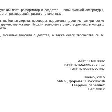
русский поэт, реформатор и создатель новой русской литературы,
ь его произведений признают эталонным.
я, любовная лирика, переводы, подражания древним, сатирические
зренческие искания Пушкин воплотил в стихотворениях, в которых
оэта.
, любимые многими с детства, а также очерк творчества об А.
.
A/Nr:
114018802
ISBN:
978-5-699-72708-7
EAN:
9785699727087
Эксмо, 2015
544 с., формат: 135x206x34
Твёрдый переплёт
Вес:
538 г