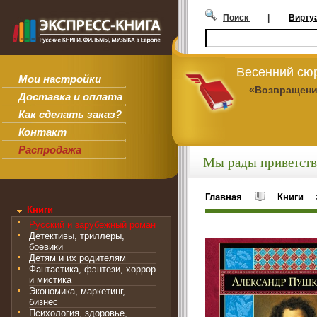
Поиск
|
Вирту
Весенний сюр
Мои настройки
«Возвращени
Доставка и оплата
Как сделать заказ?
Контакт
Распродажа
Мы рады приветств
Главная
Книги
Книги
Русский и зарубежный роман
Детективы, триллеры,
боевики
Детям и их родителям
Фантастика, фэнтези, хоррор
и мистика
Экономика, маркетинг,
бизнес
Психология, здоровье,