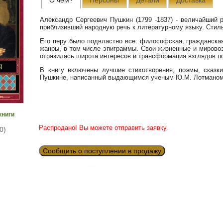
Александр Сергеевич Пушкин (1799 -1837) - величайший 
приблизивший народную речь к литературному языку. Стил
Его перу было подвластно все: философская, гражданска
жанры, в том числе эпиграммы. Свои жизненные и мировоз
отразилась широта интересов и трансформация взглядов п
В книгу включены лучшие стихотворения, поэмы, сказки
Пушкине, написанный выдающимся ученым Ю.М. Лотманом
книги
Распродано! Вы можете отправить заявку.
0)
Сообщить о поступлении в продажу