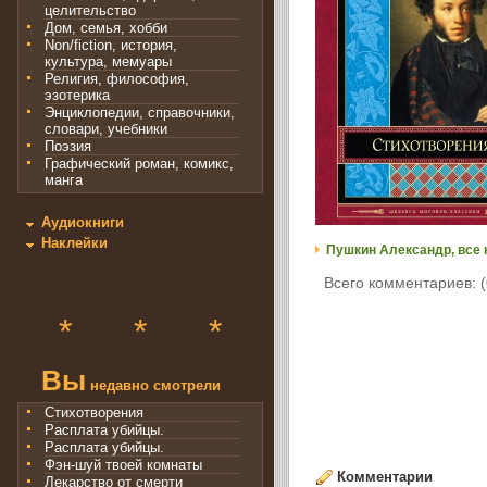
целительство
Дом, семья, хобби
Non/fiction, история,
культура, мемуары
Религия, философия,
эзотерика
Энциклопедии, справочники,
словари, учебники
Поэзия
Графический роман, комикс,
манга
Аудиокниги
Наклейки
Пушкин Александр, все 
Всего комментариев: (
*
*
*
Вы
недавно смотрели
Стихотворения
Расплата убийцы.
Расплата убийцы.
Фэн-шуй твоей комнаты
Комментарии
Лекарство от смерти