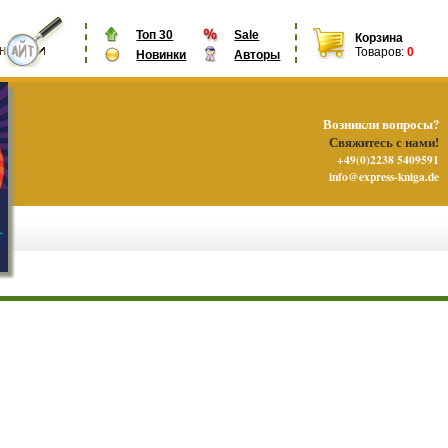
Топ 30
Sale
Корзина
Товаров:
0
Новинки
Авторы
Возникли вопросы?
Свяжитесь с нами!
+49(0)2238 5409591
info@express-kniga.de