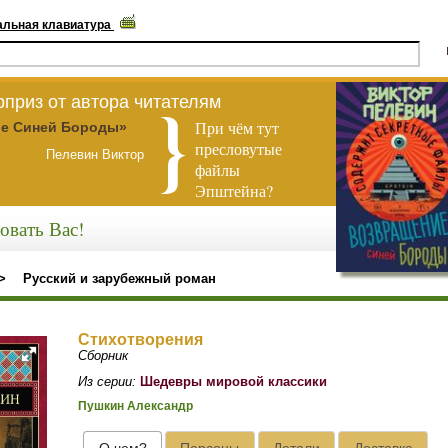
альная клавиатура
приз от автора читателям
При чём тут
е Синей Бороды»
пресловутые
Пелевин Виктор
файлы
Эпштейна?
овать Вас!
>
Русский и зарубежный роман
Стихотворения
Сборник
Из серии:
Шедевры мировой классики
Пушкин Александр
О чем?
Персоны
Детали
Доставка