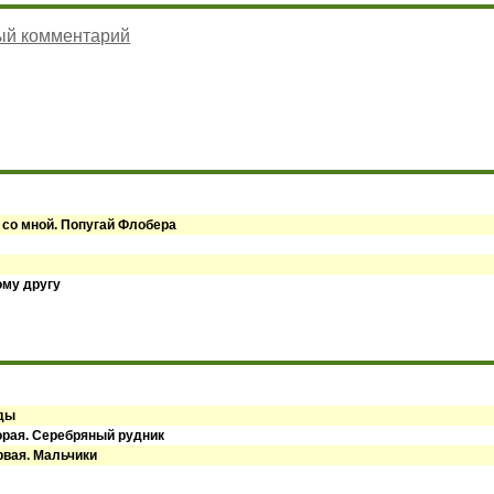
ый комментарий
 со мной. Попугай Флобера
ому другу
оды
орая. Серебряный рудник
рвая. Мальчики