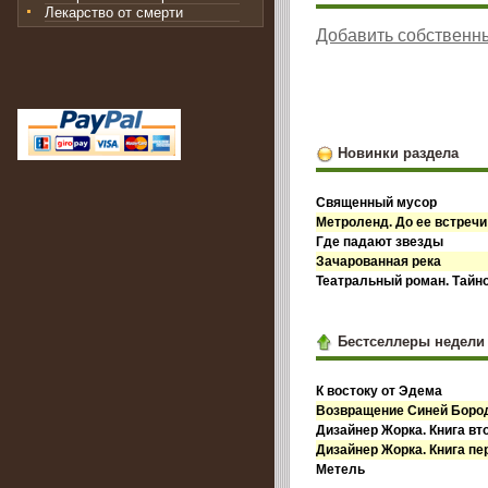
Лекарство от смерти
Добавить собственн
Новинки раздела
Священный мусор
Метроленд. До ее встречи
Где падают звезды
Зачарованная река
Театральный роман. Тайн
Бестселлеры недели
К востоку от Эдема
Возвращение Синей Бор
Дизайнер Жорка. Книга вт
Дизайнер Жорка. Книга пе
Метель