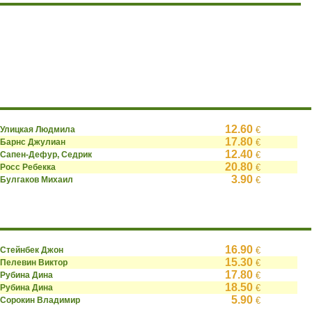
12.60
Улицкая Людмила
€
17.80
Барнс Джулиан
€
12.40
Сапен-Дефур, Седрик
€
20.80
Росс Ребекка
€
3.90
Булгаков Михаил
€
16.90
Стейнбек Джон
€
15.30
Пелевин Виктор
€
17.80
Рубина Дина
€
18.50
Рубина Дина
€
5.90
Сорокин Владимир
€