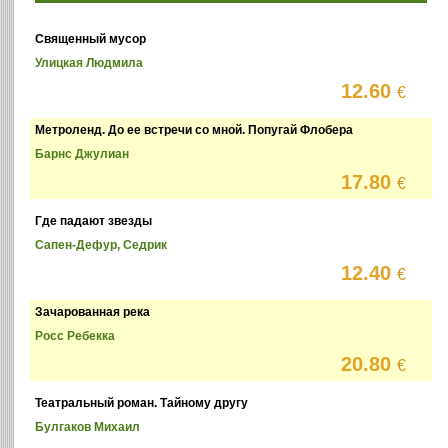
Священный мусор
Улицкая Людмила
12.60
€
Метроленд. До ее встречи со мной. Попугай Флобера
Барнс Джулиан
17.80
€
Где падают звезды
Сапен-Дефур, Седрик
12.40
€
Зачарованная река
Росс Ребекка
20.80
€
Театральный роман. Тайному другу
Булгаков Михаил