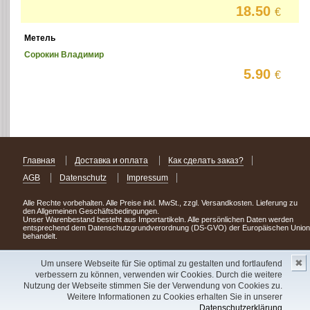
18.50
€
Метель
Сорокин Владимир
5.90
€
Главная
Доставка и оплата
Как сделать заказ?
AGB
Datenschutz
Impressum
Alle Rechte vorbehalten. Alle Preise inkl. MwSt., zzgl. Versandkosten. Lieferung zu
den Allgemeinen Geschäftsbedingungen.
Unser Warenbestand besteht aus Importartikeln. Alle persönlichen Daten werden
entsprechend dem Datenschutzgrundverordnung (DS-GVO) der Europäischen Union
behandelt.
Сделав заказ сегодня, уже через день или два Вы можете стать обладателем
✖
НОВИНКИ из Германии
! Удачного поиска!
Um unsere Webseite für Sie optimal zu gestalten und fortlaufend
verbessern zu können, verwenden wir Cookies. Durch die weitere
Copyright 2003 - 2023 © Express-Kniga
Nutzung der Webseite stimmen Sie der Verwendung von Cookies zu.
Разработка:
V.A.Vorobiev
Weitere Informationen zu Cookies erhalten Sie in unserer
Datenschutzerklärung