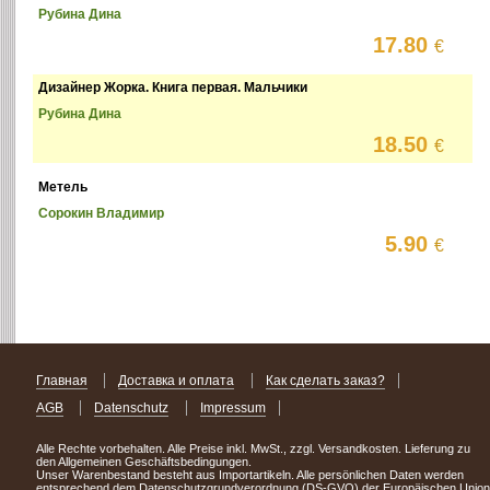
Рубина Дина
17.80
€
Дизайнер Жорка. Книга первая. Мальчики
Рубина Дина
18.50
€
Метель
Сорокин Владимир
5.90
€
Главная
Доставка и оплата
Как сделать заказ?
AGB
Datenschutz
Impressum
Alle Rechte vorbehalten. Alle Preise inkl. MwSt., zzgl. Versandkosten. Lieferung zu
den Allgemeinen Geschäftsbedingungen.
Unser Warenbestand besteht aus Importartikeln. Alle persönlichen Daten werden
entsprechend dem Datenschutzgrundverordnung (DS-GVO) der Europäischen Union