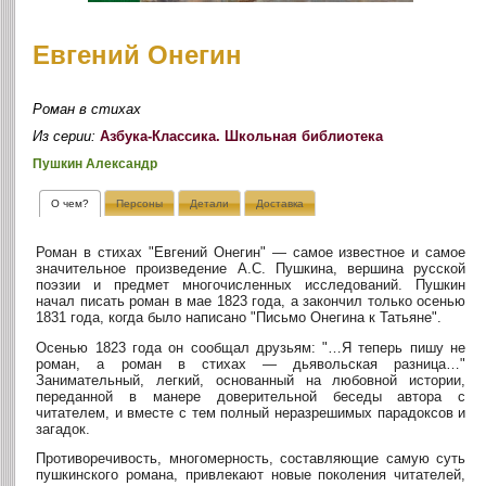
Евгений Онегин
Роман в стихах
Из серии:
Азбука-Классика. Школьная библиотека
Пушкин Александр
О чем?
Персоны
Детали
Доставка
Роман в стихах "Евгений Онегин" — самое известное и самое
значительное произведение А.С. Пушкина, вершина русской
поэзии и предмет многочисленных исследований. Пушкин
начал писать роман в мае 1823 года, а закончил только осенью
1831 года, когда было написано "Письмо Онегина к Татьяне".
Осенью 1823 года он сообщал друзьям: "…Я теперь пишу не
роман, а роман в стихах — дьявольская разница…"
Занимательный, легкий, основанный на любовной истории,
переданной в манере доверительной беседы автора с
читателем, и вместе с тем полный неразрешимых парадоксов и
загадок.
Противоречивость, многомерность, составляющие самую суть
пушкинского романа, привлекают новые поколения читателей,