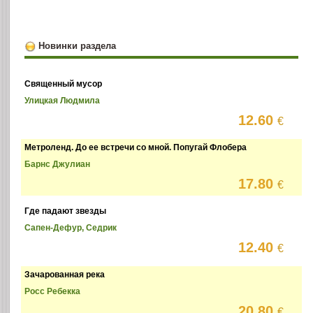
Новинки раздела
Священный мусор
Улицкая Людмила
12.60
€
Метроленд. До ее встречи со мной. Попугай Флобера
Барнс Джулиан
17.80
€
Где падают звезды
Сапен-Дефур, Седрик
12.40
€
Зачарованная река
Росс Ребекка
20.80
€