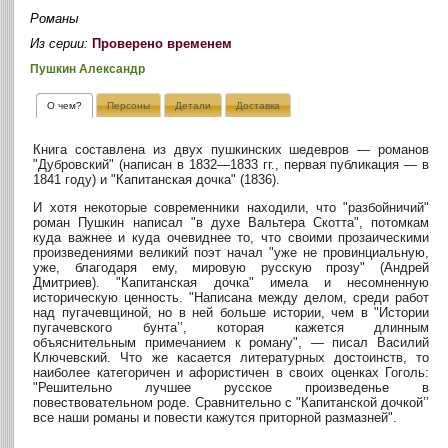
Романы
Из серии:
Проверено временем
Пушкин Александр
О чем?
Персоны
Детали
Доставка
Книга составлена из двух пушкинских шедевров — романов
"Дубровский" (написан в 1832—1833 гг., первая публикация — в
1841 году) и "Капитанская дочка" (1836).
И хотя некоторые современники находили, что "разбойничий"
роман Пушкин написал "в духе Вальтера Скотта", потомкам
куда важнее и куда очевиднее то, что своими прозаическими
произведениями великий поэт начал "уже не провинциальную,
уже, благодаря ему, мировую русскую прозу" (Андрей
Дмитриев). "Капитанская дочка" имела и несомненную
историческую ценность. "Написана между делом, среди работ
над пугачевщиной, но в ней больше истории, чем в "Истории
пугачевского бунта’’, которая кажется длинным
объяснительным примечанием к роману", — писал Василий
Ключевский. Что же касается литературных достоинств, то
наиболее категоричен и афористичен в своих оценках Гоголь:
"Решительно лучшее русское произведенье в
повествовательном роде. Сравнительно с "Капитанской дочкой’’
все наши романы и повести кажутся приторной размазней".