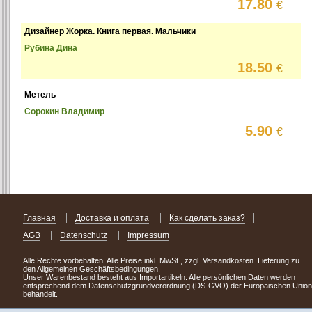
17.80
€
Дизайнер Жорка. Книга первая. Мальчики
Рубина Дина
18.50
€
Метель
Сорокин Владимир
5.90
€
Главная
Доставка и оплата
Как сделать заказ?
AGB
Datenschutz
Impressum
Alle Rechte vorbehalten. Alle Preise inkl. MwSt., zzgl. Versandkosten. Lieferung zu
den Allgemeinen Geschäftsbedingungen.
Unser Warenbestand besteht aus Importartikeln. Alle persönlichen Daten werden
entsprechend dem Datenschutzgrundverordnung (DS-GVO) der Europäischen Union
behandelt.