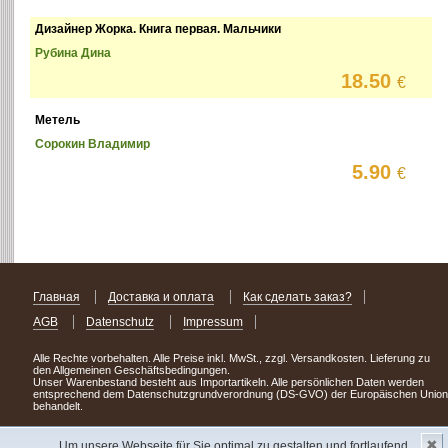
Дизайнер Жорка. Книга первая. Мальчики
Рубина Дина
18.50
€
Метель
Сорокин Владимир
5.90
€
Главная
Доставка и оплата
Как сделать заказ?
AGB
Datenschutz
Impressum
Alle Rechte vorbehalten. Alle Preise inkl. MwSt., zzgl. Versandkosten. Lieferung zu
den Allgemeinen Geschäftsbedingungen.
Unser Warenbestand besteht aus Importartikeln. Alle persönlichen Daten werden
entsprechend dem Datenschutzgrundverordnung (DS-GVO) der Europäischen Union
behandelt.
Сделав заказ сегодня, уже через день или два Вы можете стать обладателем
✖
НОВИНКИ из Германии
! Удачного поиска!
Um unsere Webseite für Sie optimal zu gestalten und fortlaufend