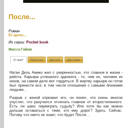
После...
Роман
Et apres...
Из серии:
Pocket book
Мюссо Гийом
О чем?
Персоны
Детали
Доставка
Натан Дель Амико жил с уверенностью, что главное в жизни -
работа. Карьера успешного адвоката - то, чем он, человек из
низов, на самом деле мог гордиться. В жертву карьере он готов
был принести все, в том числе отношения с самыми близкими
людьми...
Разрыв с женой отрезвил его, он понял, что очень многое
упустил, что разучился отличать главное от второстепенного.
Есть ли шанс переиграть судьбу? Или хотя бы как можно
дольше оставаться с теми, кто ему дорог? Здесь. Сейчас.
Потому что никто не знает, что будет После...