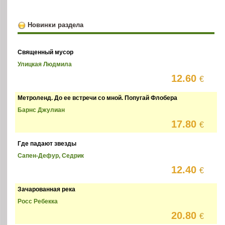
Новинки раздела
Священный мусор
Улицкая Людмила
12.60
€
Метроленд. До ее встречи со мной. Попугай Флобера
Барнс Джулиан
17.80
€
Где падают звезды
Сапен-Дефур, Седрик
12.40
€
Зачарованная река
Росс Ребекка
20.80
€