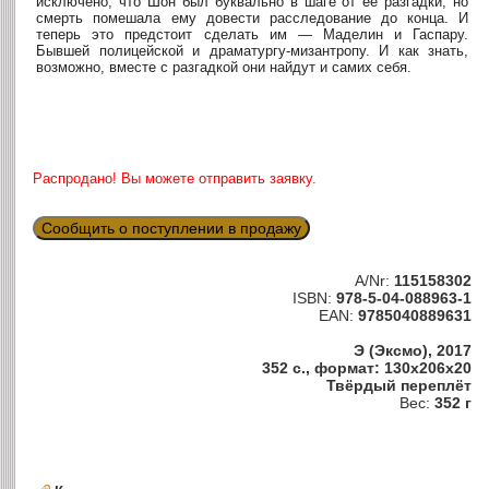
исключено, что Шон был буквально в шаге от ее разгадки, но
смерть помешала ему довести расследование до конца. И
теперь это предстоит сделать им — Маделин и Гаспару.
Бывшей полицейской и драматургу-мизантропу. И как знать,
возможно, вместе с разгадкой они найдут и самих себя.
Распродано! Вы можете отправить заявку.
Сообщить о поступлении в продажу
A/Nr:
115158302
ISBN:
978-5-04-088963-1
EAN:
9785040889631
Э (Эксмо), 2017
352 с., формат: 130x206x20
Твёрдый переплёт
Вес:
352 г