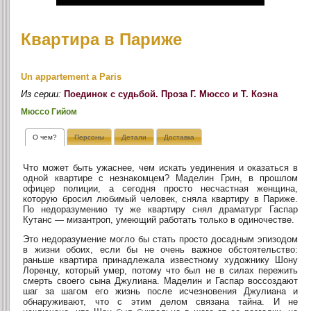
Квартира в Париже
Un appartement a Paris
Из серии:
Поединок с судьбой. Проза Г. Мюссо и Т. Коэна
Мюссо Гийом
О чем?
Персоны
Детали
Доставка
Что может быть ужаснее, чем искать уединения и оказаться в
одной квартире с незнакомцем? Маделин Грин, в прошлом
офицер полиции, а сегодня просто несчастная женщина,
которую бросил любимый человек, сняла квартиру в Париже.
По недоразумению ту же квартиру снял драматург Гаспар
Кутанс — мизантроп, умеющий работать только в одиночестве.
Это недоразумение могло бы стать просто досадным эпизодом
в жизни обоих, если бы не очень важное обстоятельство:
раньше квартира принадлежала известному художнику Шону
Лоренцу, который умер, потому что был не в силах пережить
смерть своего сына Джулиана. Маделин и Гаспар воссоздают
шаг за шагом его жизнь после исчезновения Джулиана и
обнаруживают, что с этим делом связана тайна. И не