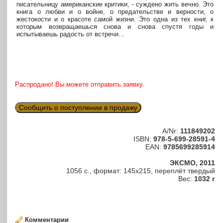
писательницу американские критики, - суждено жить вечно. Это
книга о любви и о войне, о предательстве и верности, о
жестокости и о красоте самой жизни. Это одна из тех книг, к
которым возвращаешься снова и снова спустя годы и
испытываешь радость от встречи...
Распродано! Вы можете отправить заявку.
Сообщить о поступлении в продажу
A/Nr:
111849202
ISBN:
978-5-699-28591-4
EAN:
9785699285914
ЭКСМО, 2011
1056 с., формат: 145х215, переплёт твердый
Вес:
1032 г
Комментарии