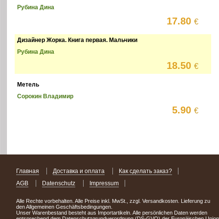
Рубина Дина
17.80
€
Дизайнер Жорка. Книга первая. Мальчики
Рубина Дина
18.50
€
Метель
Сорокин Владимир
5.90
€
Главная
Доставка и оплата
Как сделать заказ?
AGB
Datenschutz
Impressum
Alle Rechte vorbehalten. Alle Preise inkl. MwSt., zzgl. Versandkosten. Lieferung zu
den Allgemeinen Geschäftsbedingungen.
Unser Warenbestand besteht aus Importartikeln. Alle persönlichen Daten werden
entsprechend dem Datenschutzgrundverordnung (DS-GVO) der Europäischen Union