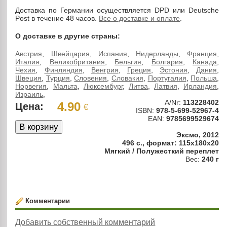
Доставка по Германии осуществляется DPD или Deutsche
Post в течение 48 часов.
Все о доставке и оплате
.
О доставке в другие страны:
Австрия
,
Швейцария
,
Испания
,
Нидерланды
,
Франция
,
Италия
,
Великобритания
,
Бельгия
,
Болгария
,
Канада
,
Чехия
,
Финляндия
,
Венгрия
,
Греция
,
Эстония
,
Дания
,
Швеция
,
Турция
,
Словения
,
Словакия
,
Португалия
,
Польша
,
Норвегия
,
Мальта
,
Люксембург
,
Литва
,
Латвия
,
Ирландия
,
Израиль
,
A/Nr:
113228402
4.90
Цена:
€
ISBN:
978-5-699-52967-4
EAN:
9785699529674
Эксмо, 2012
496 с., формат: 115x180x20
Мягкий / Полужесткий переплет
Вес:
240 г
Комментарии
Добавить собственный комментарий