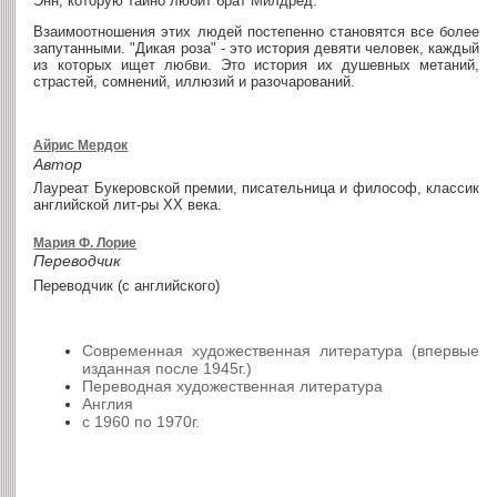
Энн, которую тайно любит брат Милдред.
Взаимоотношения этих людей постепенно становятся все более
запутанными. "Дикая роза" - это история девяти человек, каждый
из которых ищет любви. Это история их душевных метаний,
страстей, сомнений, иллюзий и разочарований.
Айрис Мердок
Автор
Лауреат Букеровской премии, писательница и философ, классик
английской лит-ры XX века.
Мария Ф. Лорие
Переводчик
Переводчик (с английского)
Современная художественная литература (впервые
изданная после 1945г.)
Переводная художественная литература
Англия
с 1960 по 1970г.