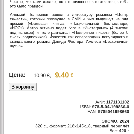
Честно, местами жестко, но так жизненно, что хочется, чтобы
это было правдой.
Алексей Поляринов вошел в литературу романом «Центр
тяжести», который прозвучал в СМИ и был выдвинут на ряд
премий («Большая книга», «Национальный бестселлер»,
«НОС»). Автор активно ведет блог в «Инстаграме» (4 тысячи
подписчиков) и телеграм-канал «Поляринов пишет» (более 8
тысяч подписчиков). Известен как сопереводчик популярного и
скандального романа Дэвида Фостера Уоллеса «Бесконечная
шутка».
9.40
Цена:
€
10.90 €,
A/Nr:
1171131102
ISBN:
978-5-04-199866-0
EAN:
9785041998660
ЭКСМО, 2024
320 с., формат: 218х145х18, твердый переплёт
Вес:
420 г