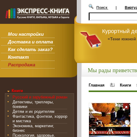
Поиск
|
Вирту
Курортный де
Мои настройки
«Тени южной
Доставка и оплата
Как сделать заказ?
Контакт
Распродажа
Мы рады приветств
Главная
Книги
Книги
Русский и зарубежный роман
Детективы, триллеры,
боевики
Детям и их родителям
Фантастика, фэнтези, хоррор
и мистика
Экономика, маркетинг,
бизнес
Психология, здоровье,