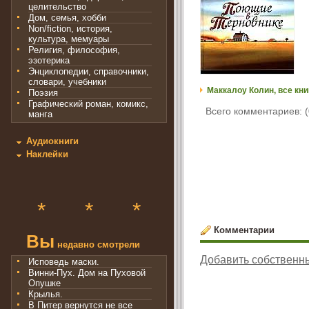
целительство
Дом, семья, хобби
Non/fiction, история,
культура, мемуары
Религия, философия,
эзотерика
Энциклопедии, справочники,
словари, учебники
Маккалоу Колин, все кни
Поэзия
Графический роман, комикс,
Всего комментариев: (
манга
Аудиокниги
Наклейки
*
*
*
Комментарии
Вы
недавно смотрели
Добавить собственн
Исповедь маски.
Винни-Пух. Дом на Пуховой
Опушке
Крылья.
В Питер вернутся не все