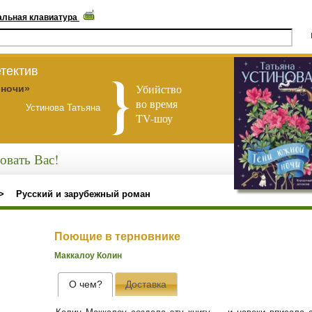
альная клавиатура
тектив
Убийство
 ночи»
во время
Устинова Татьяна
TV-шоу
овать Вас!
>
Русский и зарубежный роман
Поющие в терновнике
Маккалоу Колин
О чем?
Доставка