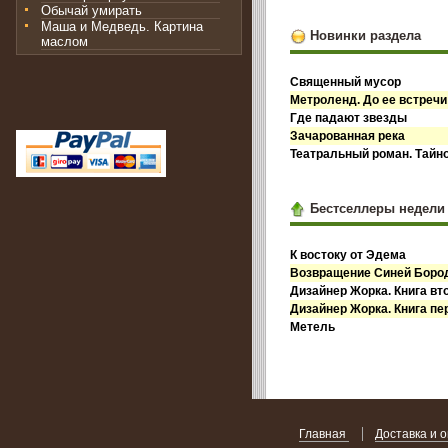
Обычай умирать
Маша и Медведь. Картина
Новинки раздела
маслом
Священный мусор
Метроленд. До ее встречи
Где падают звезды
Зачарованная река
Театральный роман. Тайн
Бестселлеры недели
К востоку от Эдема
Возвращение Синей Бор
Дизайнер Жорка. Книга вт
Дизайнер Жорка. Книга пе
Метель
Главная
Доставка и 