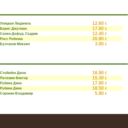
12.60
Улицкая Людмила
€
17.80
Барнс Джулиан
€
12.40
Сапен-Дефур, Седрик
€
20.80
Росс Ребекка
€
3.90
Булгаков Михаил
€
16.90
Стейнбек Джон
€
15.30
Пелевин Виктор
€
17.80
Рубина Дина
€
18.50
Рубина Дина
€
5.90
Сорокин Владимир
€