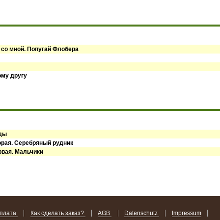
 со мной. Попугай Флобера
ому другу
оды
орая. Серебряный рудник
рвая. Мальчики
оплата
Как сделать заказ?
AGB
Datenschutz
Impressum