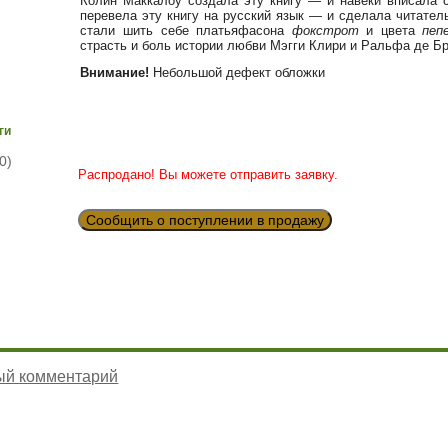
Колин Маккалоу создала эту книгу — и навеки вписала
перевела эту книгу на русский язык — и сделала читате
стали шить себе платьяфасона
фокстрот
и цвета
пеп
страсть и боль истории любви Мэгги Клири и Ральфа де Бр
Внимание!
Небольшой дефект обложки
ги
0)
Распродано! Вы можете отправить заявку.
Сообщить о поступлении в продажу
ый комментарий