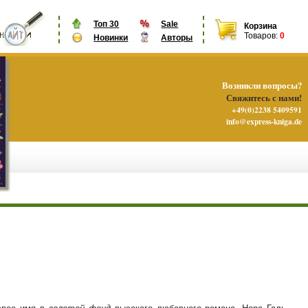
Топ 30
Sale
Корзина
Товаров:
0
Новинки
Авторы
Возникли вопросы?
Свяжитесь с нами!
+49(0)2238 5409591
info@express-kniga.de