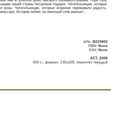
 свое имя в
золотой фонд
высокого любовного романа. Нора Галь
льницам нашей страны бесценный подарок. Читательницам, которые
ел розы
. Читательницам, которые искренне переживали радость,
икассара. Истории любви, не имеющей себе равных!..
A/Nr:
B223902
ISBN:
None
EAN:
None
АСТ, 2008
605 с., формат: 135х205, переплёт твердый