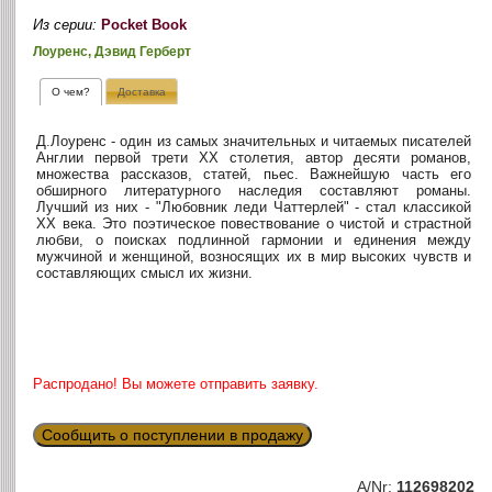
Из серии:
Pocket Book
Лоуренс, Дэвид Герберт
О чем?
Доставка
Д.Лоуренс - один из самых значительных и читаемых писателей
Англии первой трети XX столетия, автор десяти романов,
множества рассказов, статей, пьес. Важнейшую часть его
обширного литературного наследия составляют романы.
Лучший из них - "Любовник леди Чаттерлей" - стал классикой
XX века. Это поэтическое повествование о чистой и страстной
любви, о поисках подлинной гармонии и единения между
мужчиной и женщиной, возносящих их в мир высоких чувств и
составляющих смысл их жизни.
Распродано! Вы можете отправить заявку.
Сообщить о поступлении в продажу
A/Nr:
112698202