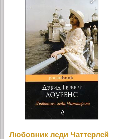
Любовник леди Чаттерлей