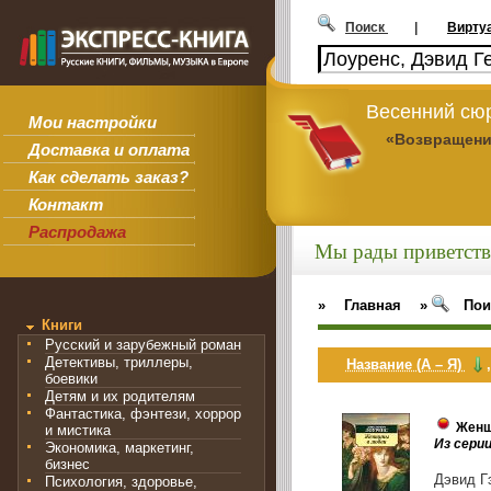
Поиск
|
Вирту
Весенний сюр
Мои настройки
«Возвращени
Доставка и оплата
Как сделать заказ?
Контакт
Распродажа
Мы рады приветств
»
Главная
»
Пои
Книги
Русский и зарубежный роман
Детективы, триллеры,
Название (А – Я)
боевики
Детям и их родителям
Фантастика, фэнтези, хоррор
Женщ
и мистика
Из серии
Экономика, маркетинг,
бизнес
Дэвид Гэ
Психология, здоровье,