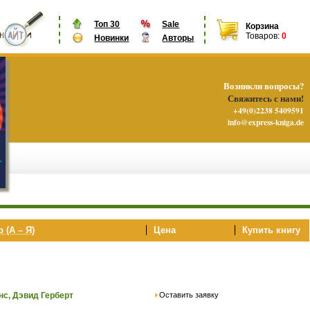
Топ 30
Sale
Корзина
Товаров:
0
Новинки
Авторы
Возникли вопросы?
Свяжитесь с нами!
+49(0)2238 5409591
info@express-kniga.de
 (А – Я)
Цена
Купить книгу
Оставить заявку
нс, Дэвид Герберт