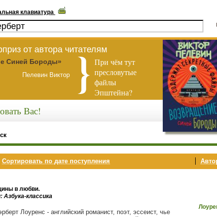
альная клавиатура
приз от автора читателям
При чём тут
е Синей Бороды»
пресловутые
Пелевин Виктор
файлы
Эпштейна?
овать Вас!
ск
,
Сортировать по дате поступления
Автор
ины в любви.
: Азбука-классика
Лоуре
рберт Лоуренс - английский романист, поэт, эссеист, чье