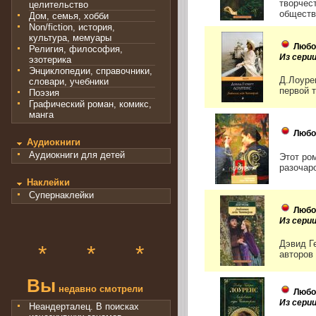
творчес
целительство
обществе
Дом, семья, хобби
Non/fiction, история,
культура, мемуары
Любо
Религия, философия,
Из серии
эзотерика
Энциклопедии, справочники,
Д.Лоуре
словари, учебники
первой 
Поэзия
Графический роман, комикс,
манга
Любо
Аудиокниги
Аудиокниги для детей
Этот ро
разочаро
Наклейки
Супернаклейки
Любо
Из серии
Дэвид Г
*
*
*
авторов 
Вы
недавно смотрели
Любо
Из сери
Неандерталец. В поисках