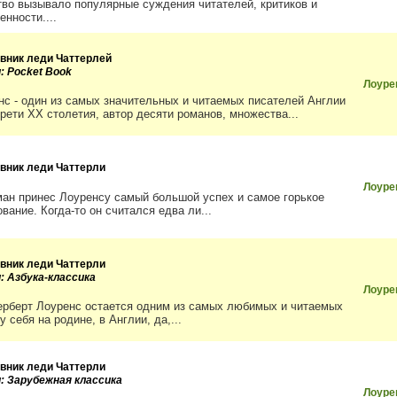
тво вызывало популярные суждения читателей, критиков и
нности....
вник леди Чаттерлей
: Pocket Book
Лоуре
нс - один из самых значительных и читаемых писателей Англии
трети XX столетия, автор десяти романов, множества...
вник леди Чаттерли
Лоуре
ман принес Лоуренсу самый большой успех и самое горькое
вание. Когда-то он считался едва ли...
вник леди Чаттерли
: Азбука-классика
Лоуре
ерберт Лоуренс остается одним из самых любимых и читаемых
у себя на родине, в Англии, да,...
вник леди Чаттерли
и: Зарубежная классика
Лоуре