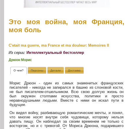
Это моя война, моя Франция,
моя боль
C'etait ma guerre, ma France et ma douleur: Memoires II
Из серии:
Интеллектуальный бестселлер
Дрюон Морис
О чем?
Персоны
Детали
Доставка
Морис Дрюон - один из самых знаменитых французских
писателей - никогда не запирался в башню из слоновой кости,
не был писателем-отшельником. Всю свою долгую жизнь он
был окружен столпами искусства, политики и просто
неравнодушными людьми. Вместе с ними он искал пути в
будущее.
Он видел войну, разбивающую романтические мечты, и понял,
что многие носят внутри себя чудовище, которому нельзя
давать пищу. Он наблюдал за своим временем не только с
восторгом, но и с тревогой. От Мориса Дрюона, подарившего