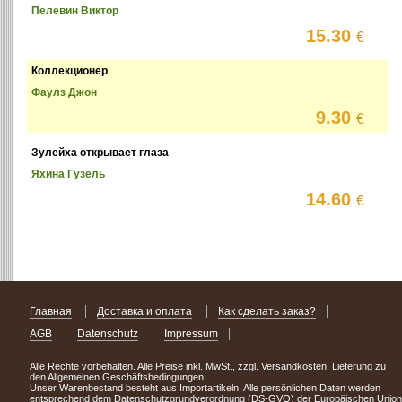
Пелевин Виктор
15.30
€
Коллекционер
Фаулз Джон
9.30
€
Зулейха открывает глаза
Яхина Гузель
14.60
€
Главная
Доставка и оплата
Как сделать заказ?
AGB
Datenschutz
Impressum
Alle Rechte vorbehalten. Alle Preise inkl. MwSt., zzgl. Versandkosten. Lieferung zu
den Allgemeinen Geschäftsbedingungen.
Unser Warenbestand besteht aus Importartikeln. Alle persönlichen Daten werden
entsprechend dem Datenschutzgrundverordnung (DS-GVO) der Europäischen Union