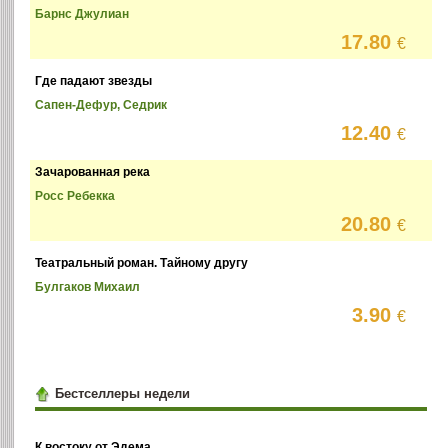
Барнс Джулиан
17.80
€
Где падают звезды
Сапен-Дефур, Седрик
12.40
€
Зачарованная река
Росс Ребекка
20.80
€
Театральный роман. Тайному другу
Булгаков Михаил
3.90
€
Бестселлеры недели
К востоку от Эдема