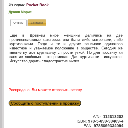
Из серии:
Pocket Book
Дрюон Морис
О чем?
Доставка
Еще в Древнем мире женщины делились на две
противоположные категории: они были либо матронами, либо
куртизанками. Тогда и те и другие занимали одинаково
известное и уважаемое положение в обществе. Сегодня же
многие путают куртизанку с проституткой. Но для проститутки
занятие любовью - это ремесло. Для куртизанки - искусство.
Искусство дарить сладострастие бытия...
Распродано! Вы можете отправить заявку.
Сообщить о поступлении в продажу
A/Nr:
112613202
ISBN:
978-5-699-33409-4
EAN:
9785699334094