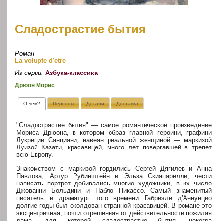
Сладострастие бытия
Роман
La volupte d'etre
Из серии:
Азбука-классика
Дрюон Морис
О чем?
Персоны
Детали
Доставка
"Сладострастие бытия" — самое романтическое произведение
Мориса Дрюона, в котором образ главной героини, графини
Лукреции Санциани, навеян реальной женщиной — маркизой
Луизой Казати, красавицей, много лет повергавшей в трепет
всю Европу.
Знакомством с маркизой гордились Сергей Дягилев и Анна
Павлова, Артур Рубинштейн и Эльза Скиапарелли, чести
написать портрет добивались многие художники, в их числе
Джованни Больдини и Пабло Пикассо. Самый знаменитый
писатель и драматург того времени Габриэле д’Аннунцио
долгие годы был околдован странной красавицей. В романе это
эксцентричная, почти отрешенная от действительности пожилая
дама, для которой сладострастие бытия, некогда