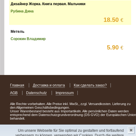
Дизайнер Жорка. Книга первая. Мальчики
Рубина Дина
18.50
€
Метель
Сорокин Владимир
5.90
€
Главная
Доставка и оплата
Как сделать заказ?
AGB
Datenschutz
Impressum
Alle Rechte vorbehalten. Alle Preise inkl. MwSt., zzgl. Versandkosten. Lieferung zu
den Allgemeinen Geschäftsbedingungen.
Unser Warenbestand besteht aus Importartikeln. Alle persönlichen Daten werden
entsprechend dem Datenschutzgrundverordnung (DS-GVO) der Europäischen Union
behandelt.
Сделав заказ сегодня, уже через день или два Вы можете стать обладателем
✖
НОВИНКИ из Германии
! Удачного поиска!
Um unsere Webseite für Sie optimal zu gestalten und fortlaufend
verbessern zu können, verwenden wir Cookies. Durch die weitere