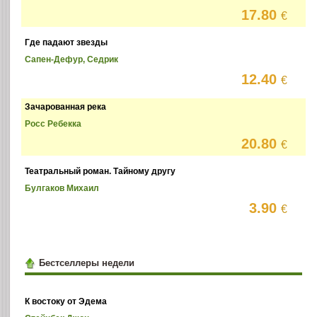
17.80
€
Где падают звезды
Сапен-Дефур, Седрик
12.40
€
Зачарованная река
Росс Ребекка
20.80
€
Театральный роман. Тайному другу
Булгаков Михаил
3.90
€
Бестселлеры недели
К востоку от Эдема