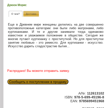
Дрюон Морис
О чем?
Доставка
Еще в Древнем мире женщины делились на две совершенно
противоположные категории: они были либо матронами, либо
куртизанками. И те и другие занимали тогда одинаково
известное и уважаемое положение в обществе. Сегодня же
многие путают куртизанку с проституткой. Но для проститутки
занятие любовью - это ремесло. Для куртизанки - искусство.
Искусство дарить сладострастие бытия...
Распродано! Вы можете отправить заявку.
Сообщить о поступлении в продажу
A/Nr:
112613102
ISBN:
978-5-699-45196-8
EAN:
9785699451968