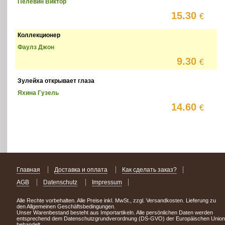
Пелевин Виктор
15.30
€
Коллекционер
Фаулз Джон
9.30
€
Зулейха открывает глаза
Яхина Гузель
14.60
€
Главная
Доставка и оплата
Как сделать заказ?
AGB
Datenschutz
Impressum
Alle Rechte vorbehalten. Alle Preise inkl. MwSt., zzgl. Versandkosten. Lieferung zu
den Allgemeinen Geschäftsbedingungen.
Unser Warenbestand besteht aus Importartikeln. Alle persönlichen Daten werden
entsprechend dem Datenschutzgrundverordnung (DS-GVO) der Europäischen Union
behandelt.