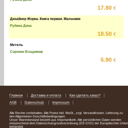
17.80
€
Дизайнер Жорка. Книга первая. Мальчики
Рубина Дина
18.50
€
Метель
Сорокин Владимир
5.90
€
Главная
Доставка и оплата
Как сделать заказ?
AGB
Datenschutz
Impressum
Alle Rechte vorbehalten. Alle Preise inkl. MwSt., zzgl. Versandkosten. Lieferung zu
den Allgemeinen Geschäftsbedingungen.
Unser Warenbestand besteht aus Importartikeln. Alle persönlichen Daten werden
entsprechend dem Datenschutzgrundverordnung (DS-GVO) der Europäischen Union
behandelt.