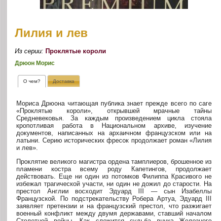
Лилия и лев
Из серии:
Проклятые короли
Дрюон Морис
О чем?
Доставка
Мориса Дрюона читающая публика знает прежде всего по саге
«Проклятые короли», открывшей мрачные тайны
Средневековья. За каждым произведением цикла стояла
кропотливая работа в Национальном архиве, изучение
документов, написанных на архаичном французском или на
латыни. Серию исторических фресок продолжает роман «Лилия
и лев».
Проклятие великого магистра ордена тамплиеров, брошенное из
пламени костра всему роду Капетингов, продолжает
действовать. Еще ни один из потомков Филиппа Красивого не
избежал трагической участи, ни один не дожил до старости. На
престол Англии восходит Эдуард III — сын Изабеллы
Французской. По подстрекательству Робера Артуа, Эдуард III
заявляет претензии и на французский престол, что разжигает
военный конфликт между двумя державами, ставший началом
Столетней войны. Как сложится судьба внука Железного