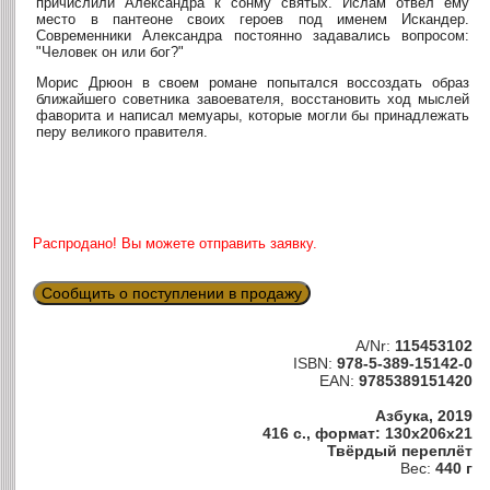
причислили Александра к сонму святых. Ислам отвел ему
место в пантеоне своих героев под именем Искандер.
Современники Александра постоянно задавались вопросом:
"Человек он или бог?"
Морис Дрюон в своем романе попытался воссоздать образ
ближайшего советника завоевателя, восстановить ход мыслей
фаворита и написал мемуары, которые могли бы принадлежать
перу великого правителя.
Распродано! Вы можете отправить заявку.
Сообщить о поступлении в продажу
A/Nr:
115453102
ISBN:
978-5-389-15142-0
EAN:
9785389151420
Азбука, 2019
416 с., формат: 130x206x21
Твёрдый переплёт
Вес:
440 г