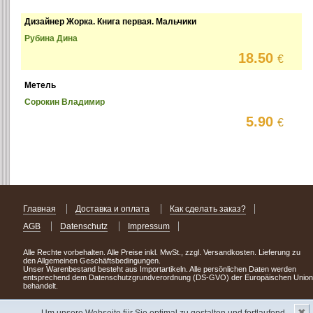
Дизайнер Жорка. Книга первая. Мальчики
Рубина Дина
18.50
€
Метель
Сорокин Владимир
5.90
€
Главная
Доставка и оплата
Как сделать заказ?
AGB
Datenschutz
Impressum
Alle Rechte vorbehalten. Alle Preise inkl. MwSt., zzgl. Versandkosten. Lieferung zu
den Allgemeinen Geschäftsbedingungen.
Unser Warenbestand besteht aus Importartikeln. Alle persönlichen Daten werden
entsprechend dem Datenschutzgrundverordnung (DS-GVO) der Europäischen Union
behandelt.
Сделав заказ сегодня, уже через день или два Вы можете стать обладателем
✖
НОВИНКИ из Германии
! Удачного поиска!