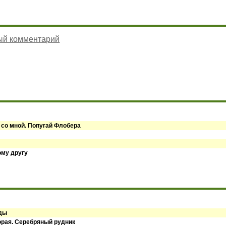
ый комментарий
 со мной. Попугай Флобера
ому другу
оды
орая. Серебряный рудник