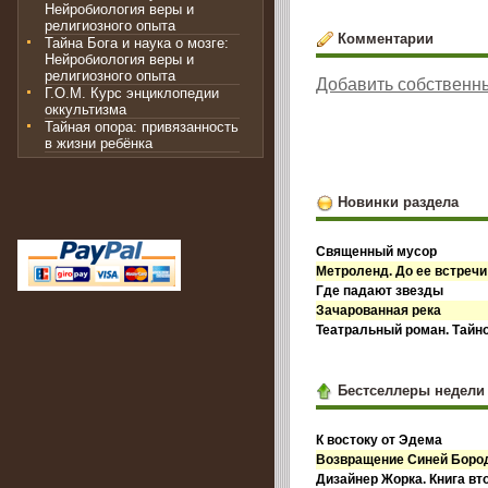
Нейробиология веры и
религиозного опыта
Комментарии
Тайна Бога и наука о мозге:
Нейробиология веры и
религиозного опыта
Добавить собственн
Г.О.М. Курс энциклопедии
оккультизма
Тайная опора: привязанность
в жизни ребёнка
Новинки раздела
Священный мусор
Метроленд. До ее встречи
Где падают звезды
Зачарованная река
Театральный роман. Тайн
Бестселлеры недели
К востоку от Эдема
Возвращение Синей Бор
Дизайнер Жорка. Книга вт