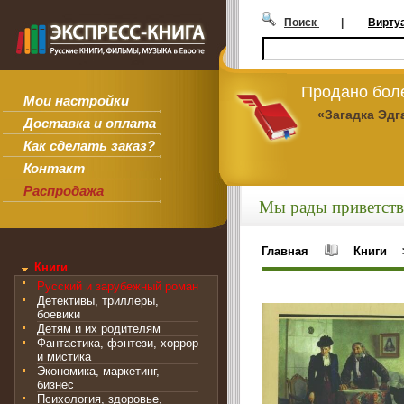
Поиск
|
Вирту
Продано боле
Мои настройки
«Загадка Эдг
Доставка и оплата
Как сделать заказ?
Контакт
Распродажа
Мы рады приветств
Главная
Книги
Книги
Русский и зарубежный роман
Детективы, триллеры,
боевики
Детям и их родителям
Фантастика, фэнтези, хоррор
и мистика
Экономика, маркетинг,
бизнес
Психология, здоровье,