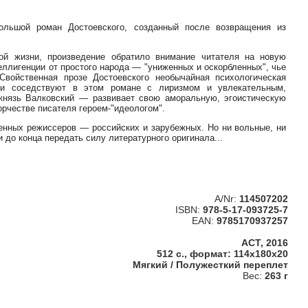
ольшой роман Достоевского, созданный после возвращения из
ой жизни, произведение обратило внимание читателя на новую
еллигенции от простого народа — "униженных и оскорбленных", чье
Свойственная прозе Достоевского необычайная психологическая
ши соседствуют в этом романе с лиризмом и увлекательным,
нязь Валковский — развивает свою аморальную, эгоистическую
рчестве писателя героем-"идеологом".
енных режиссеров — российских и зарубежных. Но ни вольные, ни
 до конца передать силу литературного оригинала...
A/Nr:
114507202
ISBN:
978-5-17-093725-7
EAN:
9785170937257
АСТ, 2016
512 с., формат: 114x180x20
Мягкий / Полужесткий переплет
Вес:
263 г