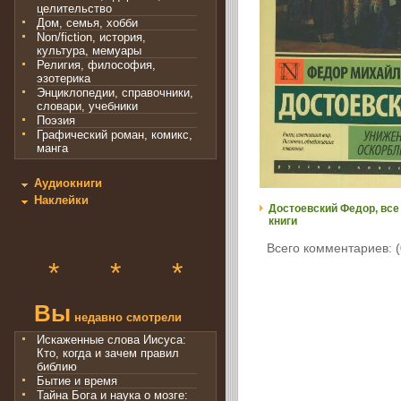
целительство
Дом, семья, хобби
Non/fiction, история,
культура, мемуары
Религия, философия,
эзотерика
Энциклопедии, справочники,
словари, учебники
Поэзия
Графический роман, комикс,
манга
Аудиокниги
Наклейки
Достоевский Федор, все
книги
Всего комментариев: (
*
*
*
Вы
недавно смотрели
Искаженные слова Иисуса:
Кто, когда и зачем правил
библию
Бытие и время
Тайна Бога и наука о мозге: