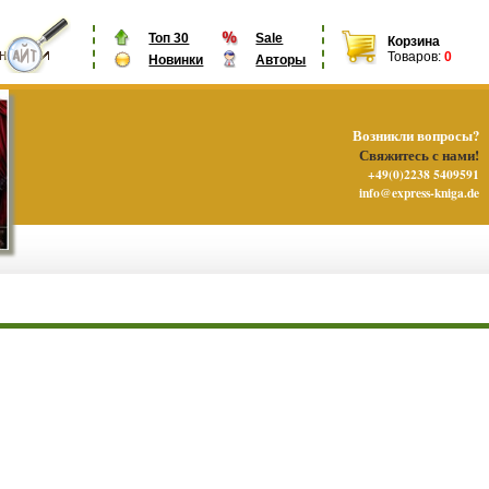
Топ 30
Sale
Корзина
Товаров:
0
Новинки
Авторы
Возникли вопросы?
Свяжитесь с нами!
+49(0)2238 5409591
info@express-kniga.de