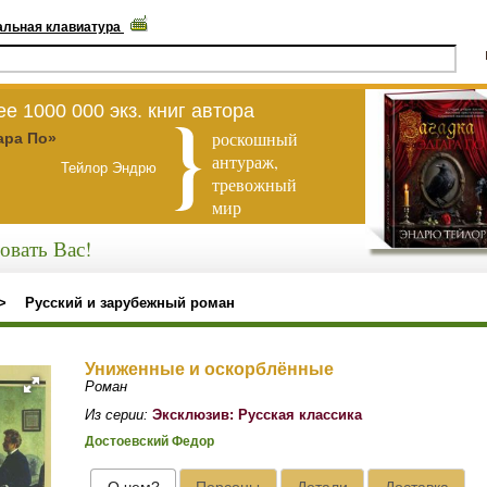
альная клавиатура
е 1000 000 экз. книг автора
роскошный
ара По»
антураж,
Тейлор Эндрю
тревожный
мир
овать Вас!
>
Русский и зарубежный роман
Униженные и оскорблённые
Роман
Из серии:
Эксклюзив: Русская классика
Достоевский Федор
О чем?
Персоны
Детали
Доставка