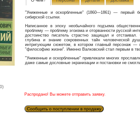
"Униженные и оскорбленные" (1860—1861) — первый б
сибирской ссылки.
Написанное в эпоху необычайного подъема общественн
проблему — проблему эгоизма и оторванности русской инт
достоинство писатель страстно защищал и отстаивал. 
глубина и знание сокровенных тайн человеческой ду
интригующим сюжетом, в котором главный персонаж — к
"философию жизни". Именно Валковский стал первым в тво
"Униженные и оскорбленные" привлекали многих прославл
даже самые дословные экранизации и постановки не смогли
0)
Распродано! Вы можете отправить заявку.
Сообщить о поступлении в продажу