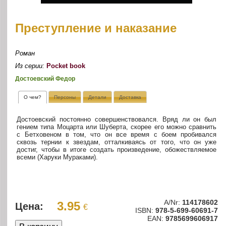
Преступление и наказание
Роман
Из серии:
Pocket book
Достоевский Федор
О чем?
Персоны
Детали
Доставка
Достоевский постоянно совершенствовался. Вряд ли он был
гением типа Моцарта или Шуберта, скорее его можно сравнить
с Бетховеном в том, что он все время с боем пробивался
сквозь тернии к звездам, отталкиваясь от того, что он уже
достиг, чтобы в итоге создать произведение, обожествляемое
всеми (Харуки Мураками).
A/Nr:
114178602
3.95
Цена:
€
ISBN:
978-5-699-60691-7
EAN:
9785699606917